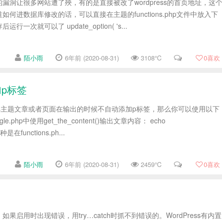
.2的漏洞让很多网站遭了殃，有的是直接被改了wordpress的首页地址，这
何进数据库修改的话，可以直接在主题的functions.php文件中放入下
次就可以了 update_option( 's...
陌小雨
6年前 (2020-08-31)
3108℃
0
喜欢
加p标签
ress主题文章或者页面在输出的时候不自动添加p标签，那么你可以使用以下
.php中使用get_the_content()输出文章内容： echo
二种是在functions.ph...
陌小雨
6年前 (2020-08-31)
2459℃
0
喜欢
时，如果启用时出现错误，用try…catch时抓不到错误的。WordPress有内置