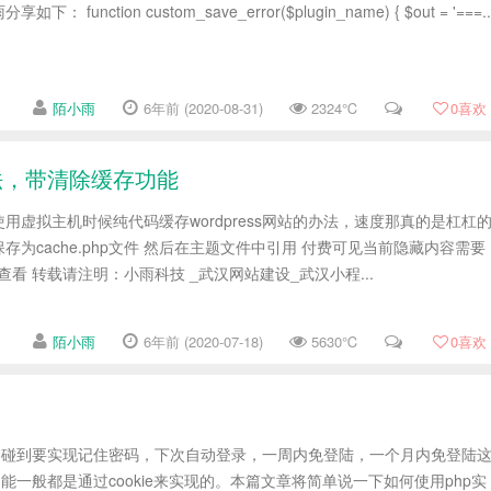
unction custom_save_error($plugin_name) { $out = '===..
陌小雨
6年前 (2020-08-31)
2324℃
0
喜欢
办法，带清除缓存功能
用虚拟主机时候纯代码缓存wordpress网站的办法，速度那真的是杠杠
文件保存为cache.php文件 然后在主题文件中引用 付费可见当前隐藏内容需要
查看 转载请注明：小雨科技 _武汉网站建设_武汉小程...
陌小雨
6年前 (2020-07-18)
5630℃
0
喜欢
常会碰到要实现记住密码，下次自动登录，一周内免登陆，一个月内免登陆
能一般都是通过cookie来实现的。本篇文章将简单说一下如何使用php实