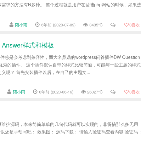
需求的方法有N多种。 整个过程就是用户在登陆php网站的时候，如果
陌小雨
6年前 (2020-07-09)
3435℃
0
喜欢
 & Answer样式和模板
插件总是会考虑到兼容性，而大名鼎鼎的wordpress问答插件DW Question
么一款优秀的插件。 这个插件默认自带的样式比较简陋，可能与一些主题的样式
义呢？ 首先安装插件以后，在自己的主题文...
陌小雨
6年前 (2020-06-16)
26027℃
0
喜欢
页维护源码，本来简简单单的几句代码就可以实现的，非得搞那么多无用
，所以还是手动写吧： 效果图： 源码下载： 请输入验证码查看内容 验证码