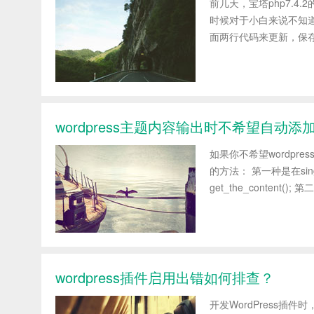
前几天，宝塔php7.4
时候对于小白来说不知道如
面两行代码来更新，保存后运行一
wordpress主题内容输出时不希望自动添
如果你不希望wordp
的方法： 第一种是在single
get_the_content(); 第
wordpress插件启用出错如何排查？
开发WordPress插件