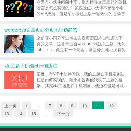
今天有小伙伴问陌小雨，别人博客文章底部的随机
语言是怎么实现的？ 虽说这位小伙伴不是陌小雨
的VIP成员，但是陌小雨还是以一颗热忱的心肠替
他解决了他的困惑 博客文章底部的随机语言是通
过调用一言的API来实现的。如果想在自己博客布
wordpress文章页面分页地址伪静态
置也是很简单的，以xiu主题为例，直接添加下面
的代码到...
之前陌小雨分享过点击文章页面图片自动进入下一
页的文章，这非常适合wordpress图片主题，比如
tob、xiu，但是有一个问题，就是分页地址没有伪
静态，VIP群里面的小伙伴问我，如何使
wordpress分页地址伪静态呢？类似于这种：
xiu主题手机端显示侧边栏
https://dedewp.com/16994...
最近，有VIP小伙伴问我，我的主题在手机端侧边
栏是如何实现的，陌小雨告诉他我改了主题的框
架，其实xiu主题想在手机端显示侧边栏也是可以
实现的，思路就是利用css的优先级。我们以xiu主
题的文章页为例： 只需要将下面的代码加入到
single.php的第二行，也就是下面即可： &...
上一页
1
···
7
8
9
10
11
12
13
14
15
...
下一页