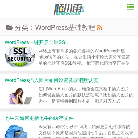
分类：WordPress基础教程
WordPress一键开启全站SSL
网络上有非常多的各式各样的WordPress开启
https访问的方法，在这里陌小雨给大家分享最简
单的全站开启SSL教程。 把下面代码放至正在使
用的主题function.php文件内。 //WordPress一键
开启SSL //整理：陌小雨博客 add_filter('get_...
WordPress插入图片如何设置及取消默认项
使用WordPress的人，难免会在文档中插入图片，
如何设置插入图片的默认选项呢？比如插入图片的
大小、是否链接到图片本身、图片对齐方式
function default_attachment_display_settings() {
update_option( '...
七牛云如何更新七牛的缓存文件
今天有vip群的小伙伴问我，如何更新七牛缓存的
文件呢？原来是因为他启用七牛后，百度之前收录