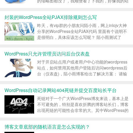
的缩略图都没了，我顺便看了下我的，好像我的站
点缩略图也都没了，想了想肯定是上次清空七牛文
件的时候，忘了更新七牛的robots.txt了。 （顺便
封装的WordPress全站PJAX排除规则怎么写
说一句，引起这个问题还有另一个原因就是启用
了...
昨天，有vip群的小朋友问陌小雨，网上inlojv大神
分享的WordPress全站PJAX代码 里面有个说明不
是很明白，具体应该怎么写呢？ 陌小雨测试了
下，先贴出这个全站pjax代码： //
———————————————————————
WordPress只允许管理员访问后台仪表盘
// P...
对于开启站点用户或者用户中心功能的wordpress
站点，如何禁用其他用户登陆后访问wordpress后
台（仪表盘)，陌小雨博客给出了解决方案： 请输
入验证码查看内容 验证码： ...
WordPress自动记录网站404死链并提交百度站长平台
死链对于一个广大WordPress博友来说，基本上是
不可避免的，特别是喜欢折腾的博客站长们，博客
出现死链的可能性会非常的大。其中WordPress的
页面可以说是“死链”的重灾区了，博客网站时间越
久那么搜索引擎里面的死链就越多。 死链产生的
博客文章底部的随机语言是怎么实现的？
原因不单一，主要有：人为链接输入错误、网站...