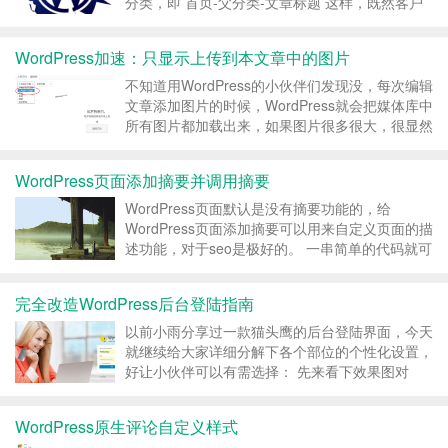
分类，即 首页-父分类-文章标题 这样，既然客户
有需求，客户就是上帝，小雨就帮他改造了下已有
的面包屑导航，在这记录下： 请输入验证码查看
WordPress加速：只显示上传到本文章中的图片
内容 ...
不知道用WordPress的小伙伴们发现没，每次编辑
文章添加图片的时候，WordPress就会把媒体库中
所有图片都加载出来，如果图片很多很大，很显然
会影响WordPress的速度，如何像设置图片属性一
样，设置只显示上传到本文章中的图片呢？
WordPress页面添加摘要并调用摘要
add_action( 'wp_fo...
WordPress页面默认是没有摘要功能的，给
WordPress页面添加摘要可以用来自定义页面的描
述功能，对于seo是极好的。 一串简单的代码就可
以实现给WordPress页面添加摘要功能： function
my_init() { add_post_type_sup...
完全改造WordPress后台登陆指南
以前小雨分享过一款猫头鹰的后台登陆界面，今天
就继续给大家详细分解下各个部位的个性化设置，
好让小伙伴可以有需选择： 先来看下效果图对
比， 默认的wordpress后台登陆界面，丑爆了！
改造后的wordpress后台登陆界面，屌爆了！有木
WordPress原生评论自定义样式
有！ 下面来逐一的替换吧： //去登...