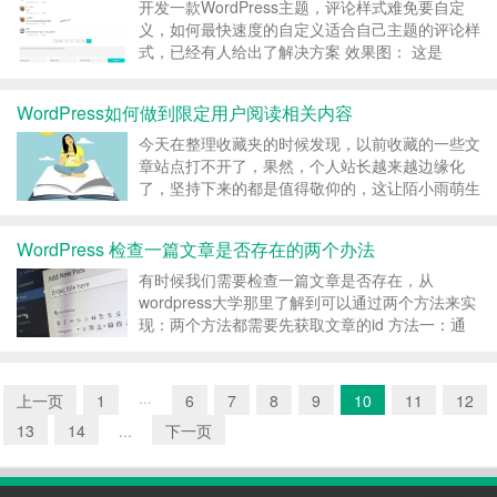
开发一款WordPress主题，评论样式难免要自定
义，如何最快速度的自定义适合自己主题的评论样
式，已经有人给出了解决方案 效果图： 这是
simple主题的评论样式，下面说下实现思路： 首
先是新建comments.php，将下面的代码全部复制
WordPress如何做到限定用户阅读相关内容
到里面去： ...
今天在整理收藏夹的时候发现，以前收藏的一些文
章站点打不开了，果然，个人站长越来越边缘化
了，坚持下来的都是值得敬仰的，这让陌小雨萌生
了一个想法，要不还是转载过来当个备份吧。 这
个功能，陌小雨博客正在启用，网络收藏夹只对登
WordPress 检查一篇文章是否存在的两个办法
陆用户开放，具体是怎么做的呢？ 只允许登陆用
户查看内容的核心代...
有时候我们需要检查一篇文章是否存在，从
wordpress大学那里了解到可以通过两个方法来实
现：两个方法都需要先获取文章的id 方法一：通
过 get_permalink() 检测文章是否存在
if(get_permalink($post_id) === false){ /...
上一页
1
···
6
7
8
9
10
11
12
13
14
...
下一页