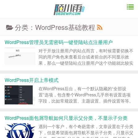
分类：WordPress基础教程
WordPress管理员无需密码一键登陆站点注册用户
对于开放注册用户的站点而言，有时候需要切换不
同的用户角色来查看后台或者前台的不同显示效
果，那么一键登陆站点注册用户这个功能就比较实
用了，也方便注册用户出出现问题的时候直接以第
一视觉解决问题。 话不多说，直接上菜 /* *
WordPress开启上帝模式
WordPress管理员无需密码一键登陆站点注册用
户...
在WordPress后台，有一个默认隐藏的“全部设
置”选项，包含整个WordPress几乎所有设置选项
字段，比如常规设置、主题设置、插件设置等等。
默认的访问地址为 http://你的域名/wp-
admin/options.php ，只需将下面的代码添加到当
WordPress面包屑导航如何只显示父分类，不显示子分类
前主题的 functio...
遇到一个客户，有个奇葩需求，文章设置在子分类
下，但是希望面包屑导航不显示子分类，只显示父