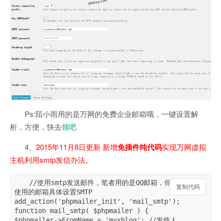
Ps:陌小雨用的是万网的免费企业邮箱哦，一键设置解
析，方便，快去
领吧
4、
2015年11月8日更新 新增
免插件纯代码
实现万网虚拟
主机利用smtp发信办法。
//使用smtp发送邮件，笔者用的是QQ邮箱，你可以参照你
复制代码
复制代码
使用的邮箱具体设置SMTP 

add_action('phpmailer_init', 'mail_smtp'); 

function mail_smtp( $phpmailer ) { 

$phpmailer->FromName = 'myxblog'; //发件人 
