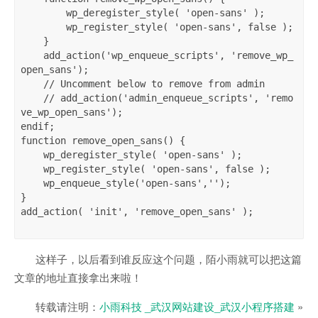
        wp_deregister_style( 'open-sans' );

        wp_register_style( 'open-sans', false );

    }

    add_action('wp_enqueue_scripts', 'remove_wp_
open_sans');

    // Uncomment below to remove from admin

    // add_action('admin_enqueue_scripts', 'remo
ve_wp_open_sans');

endif;

function remove_open_sans() {    

    wp_deregister_style( 'open-sans' );

    wp_register_style( 'open-sans', false ); 

    wp_enqueue_style('open-sans',''); 

} 

add_action( 'init', 'remove_open_sans' );

这样子，以后看到谁反应这个问题，陌小雨就可以把这篇
文章的地址直接拿出来啦！
转载请注明：
小雨科技 _武汉网站建设_武汉小程序搭建
»