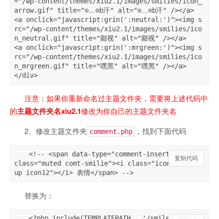
="/wp-content/themes/xiu2.1/images/smilies/icon_
arrow.gif" title="⊙﹏⊙b汗" alt="⊙﹏⊙b汗" /></a>   

<a onclick="javascript:grin(':neutral:')"><img s
rc="/wp-content/themes/xiu2.1/images/smilies/ico
n_neutral.gif" title="鄙视" alt="鄙视" /></a>   

<a onclick="javascript:grin(':mrgreen:')"><img s
rc="/wp-content/themes/xiu2.1/images/smilies/ico
n_mrgreen.gif" title="嘿黑" alt="嘿黑" /></a>   

</div>
注意：如果你重新命名过主题文件夹，需要将上述代码中
的
主题文件夹名xiu2.1
修改为你自己的主题文件夹名
2、修改主题文件夹
，找到下面代码
comment.php
<!-- <span data-type="comment-insert-smilie" 
复制代码
class="muted comt-smilie"><i class="icon-thumbs-
up icon12"></i> 表情</span> -->
替换为：
<?php include(TEMPLATEPATH . '/smiley.php'); 