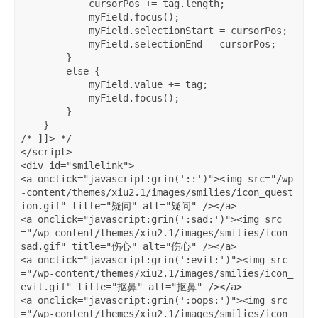
            cursorPos += tag.length;   

            myField.focus();   

            myField.selectionStart = cursorPos;   

            myField.selectionEnd = cursorPos;   

        }   

        else {   

            myField.value += tag;   

            myField.focus();   

        }   

    }   

/* ]]> */  

</script>   

<div id="smilelink">   

<a onclick="javascript:grin('::')"><img src="/wp
-content/themes/xiu2.1/images/smilies/icon_quest
ion.gif" title="疑问" alt="疑问" /></a>   

<a onclick="javascript:grin(':sad:')"><img src
="/wp-content/themes/xiu2.1/images/smilies/icon_
sad.gif" title="伤心" alt="伤心" /></a>   

<a onclick="javascript:grin(':evil:')"><img src
="/wp-content/themes/xiu2.1/images/smilies/icon_
evil.gif" title="抠鼻" alt="抠鼻" /></a>   

<a onclick="javascript:grin(':oops:')"><img src
="/wp-content/themes/xiu2.1/images/smilies/icon_