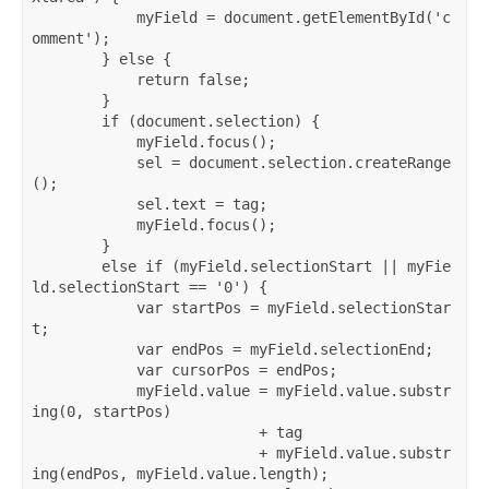
            myField = document.getElementById('c
omment');   

        } else {   

            return false;   

        }   

        if (document.selection) {   

            myField.focus();   

            sel = document.selection.createRange
();   

            sel.text = tag;   

            myField.focus();   

        }   

        else if (myField.selectionStart || myFie
ld.selectionStart == '0') {   

            var startPos = myField.selectionStar
t;   

            var endPos = myField.selectionEnd;   

            var cursorPos = endPos;   

            myField.value = myField.value.substr
ing(0, startPos)   

                          + tag   

                          + myField.value.substr
ing(endPos, myField.value.length);   
