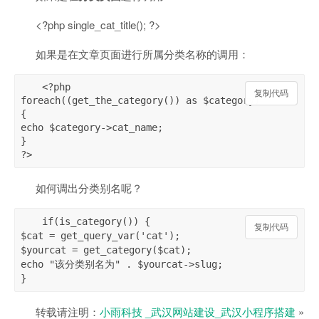
<?php single_cat_title(); ?>
如果是在文章页面进行所属分类名称的调用：
<?php

复制代码
复制代码
foreach((get_the_category()) as $category)

{

echo $category->cat_name;

}

?>
如何调出分类别名呢？
if(is_category()) {

复制代码
$cat = get_query_var('cat');

$yourcat = get_category($cat);

echo "该分类别名为" . $yourcat->slug;

}
转载请注明：
小雨科技 _武汉网站建设_武汉小程序搭建
»