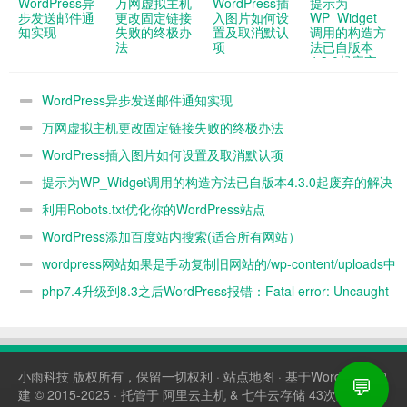
WordPress异
万网虚拟主机
WordPress插
提示为
步发送邮件通
更改固定链接
入图片如何设
WP_Widget
知实现
失败的终极办
置及取消默认
调用的构造方
法
项
法已自版本
4.3.0起废弃
的解决办法
WordPress异步发送邮件通知实现
万网虚拟主机更改固定链接失败的终极办法
WordPress插入图片如何设置及取消默认项
提示为WP_Widget调用的构造方法已自版本4.3.0起废弃的解决
办法
利用Robots.txt优化你的WordPress站点
WordPress添加百度站内搜索(适合所有网站）
wordpress网站如果是手动复制旧网站的/wp-content/uploads中
的图片到新网站 新网站媒体库没办法看到 怎么解决
php7.4升级到8.3之后WordPress报错：Fatal error: Uncaught
ArgumentCountError: Too few arguments to function
WP_Widget::__construct()解决办法
小雨科技
版权所有，保留一切权利 ·
站点地图
· 基于WordPress构
💬
建 © 2015-2025 · 托管于
阿里云主机
&
七牛云存储
43次查询，耗