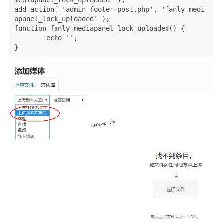
mediapanel_lock_uploaded' );

add_action( 'admin_footer-post.php', 'fanly_medi
apanel_lock_uploaded' );

function fanly_mediapanel_lock_uploaded() {

	echo '
';
