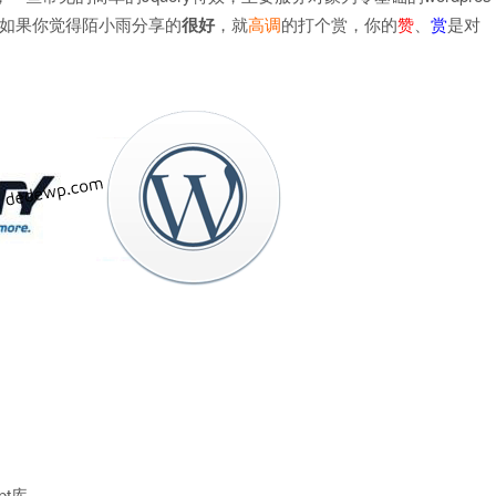
如果你觉得陌小雨分享的
很好
，就
高调
的打个赏，你的
赞
、
赏
是对
pt库。