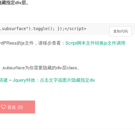
隐藏指定div层。
.subsurface").toggle(); });</script>
复制代码
复制代码
PRess的js文件，请移步查看：
Script脚本文件转换js文件调用
subsurface为你需要隐藏的div层class。
搭建
»
Jquery特效：点击文字或图片隐藏指定div
喜欢 (
0
)