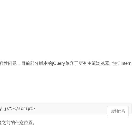
性问题，目前部分版本的jQuery兼容于所有主流浏览器, 包括Intern
y.js"></script>
复制代码
复制代码
> 标签之前的任意位置。