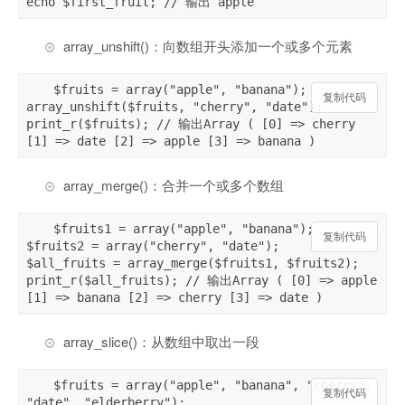
echo $first_fruit; // 输出 apple
array_unshift()：向数组开头添加一个或多个元素
$fruits = array("apple", "banana");

复制代码
array_unshift($fruits, "cherry", "date");

print_r($fruits); // 输出Array ( [0] => cherry 
[1] => date [2] => apple [3] => banana )
array_merge()：合并一个或多个数组
$fruits1 = array("apple", "banana");

复制代码
$fruits2 = array("cherry", "date");

$all_fruits = array_merge($fruits1, $fruits2);

print_r($all_fruits); // 输出Array ( [0] => apple 
[1] => banana [2] => cherry [3] => date )
array_slice()：从数组中取出一段
$fruits = array("apple", "banana", "cherry", 
复制代码
"date", "elderberry");
