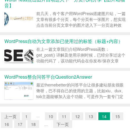
音】
前几天，有个客户用WordPress搭建图片站，一篇
文章有很多个分页，每个分页有一张图片，想实现
点击当前分页文章中的图片进入下一分页这种效
果，陌小雨就帮他把这代码给照过来啦，也分享给
有需要的朋友： 付费可见当前隐藏内容需要支付1
WordPress自动为文章添加已使用过的标签（标题+内容）
已有0人支付 支付查看 图片站必备代码！ 转载请
注...
在上一篇文章我们介绍WordPress函数：
get_post() 详解及使用示例时候，已经分享过这个
功能代码了，该功能代码会在你发布/保存文章
时，检测文章的内容中是否出现曾经使用过的标
签，如果出现，就自动为文章添加这些标签。还是
WordPress整合问答平台Question2Answer
挺实用的，与以前分享的免插件为WordPress文...
最近themebetter的问答平台让很多建站朋友很眼
馋呀，巴不得自己的使用的主题，比如xiu、dux、
tob主题能够加入这个功能，可是作为一套专门定
制的程序，浩子是不可能免费分享出来的，既然这
样，我们可以自己动手嘛，对吧，自己动手，丰衣
足食！ 因为陌小雨博客暂时没必要整合这个平...
上一页
1
···
10
11
12
13
14
15
16
17
18
...
下一页