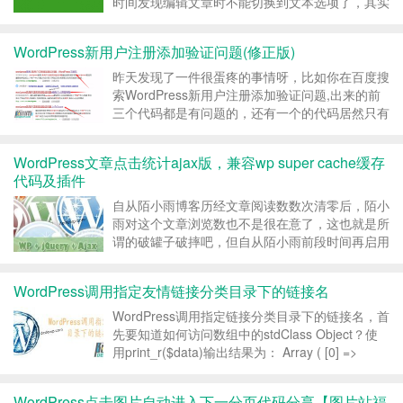
时间发现编辑文章时不能切换到文本选项了，其实
这是每次在线升级WordPress都可能出现的问题，
解决办法也挺简单的： 1、将站点语言切换至英
WordPress新用户注册添加验证问题(修正版)
文：设置→常规→站点语...
昨天发现了一件很蛋疼的事情呀，比如你在百度搜
索WordPress新用户注册添加验证问题,出来的前
三个代码都是有问题的，还有一个的代码居然只有
前面几句，WP界的人都是这么浮躁的么？ 本文要
修正的功能是当站点启用注册后，给注册表单添加
WordPress文章点击统计ajax版，兼容wp super cache缓存
一个验证问答，避免一些垃圾用户，也可以利用这
代码及插件
个来...
自从陌小雨博客历经文章阅读数数次清零后，陌小
雨对这个文章浏览数也不是很在意了，这也就是所
谓的破罐子破摔吧，但自从陌小雨前段时间再启用
wp super cache纯缓存代码后，陌小雨觉得还是
有必要把这个浏览数折腾折腾，不然有的老的冷的
WordPress调用指定友情链接分类目录下的链接名
文章浏览数一直是1、2、3啥的不好是吧。 相关
文...
WordPress调用指定链接分类目录下的链接名，首
先要知道如何访问数组中的stdClass Object？使
用print_r($data)输出结果为： Array ( [0] =>
stdClass Object ( ...
WordPress点击图片自动进入下一分页代码分享【图片站福