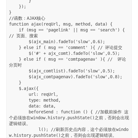
        }

    });    

}

//函数：AJAX核心

function ajax(reqUrl, msg, method, data) {

    if (msg == 'pagelink' || msg == 'search') { 
// 页面、搜索

        $(ajx_main).fadeTo('slow',0.6); 

    } else if ( msg == 'comment' ){ // 评论提交    

        $('#' + ajx_comt).fadeTo('slow',0.5); 

    } else if ( msg == 'comtpagenav' ){ //  评论
分页时

        $(ajx_comtlist).fadeTo('slow',0.5);

        $(ajx_comtpagenav).fadeTo('slow',0.8);

    }

    $.ajax({

        url: reqUrl, 

        type: method,

        data: data,

        beforeSend : function () { //加载前操作 这
个必须放在window.history.pushState()之前，否则会出现
逻辑错误。                

            l(); //刷新历史点内容，这个必须放在windo
w.history.pushState()之前，否则会出现逻辑错误。
