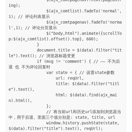
ing);

                $(ajx_comtlist).fadeTo('normal',
1); // 评论列表显示

                $(ajx_comtpagenav).fadeTo('norma
l',1); // 评论分页显示

                $("body,html").animate({scrollTo
p:$(ajx_comtlist).offset().top}, 600); 

            }

            document.title = $(data).filter("tit
le").text(); // 浏览器标题变更

            if (msg != 'comment') { // —— 不为后
退 也 不为评论回复时

                var state = { // 设置state参数

                    url: reqUrl,

                    title: $(data).filter("titl
e").text(),

                    html: $(data).find(ajx_mai
n).html(),

                };

                // 将当前url和历史url添加到浏览器当
中，用于后退。里面三个值分别是: state, title, url

                window.history.pushState(state, 
$(data).filter("title").text(), reqUrl);
