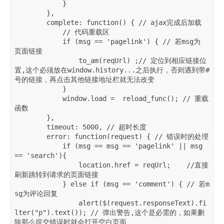
            }

        },

        complete: function() { // ajax完成后加载

            // 代码重载区

            if (msg == 'pagelink') { // 若msg为 
页面链接

                to_am(reqUrl) ;// 定位到相应链接位
置,这个必须放在window.history...之后执行，否则遇到带#
号的链接，再点击其他链接地址栏就无法改变

            } 

            window.load =  reload_func(); // 重载
函数

        },

        timeout: 5000, // 超时长度        

        error: function(request) { // 错误时的处理

            if (msg == msg == 'pagelink' || msg 
== 'search'){

                location.href = reqUrl;    //直接
刷新跳转到请求的页面链接

            } else if (msg == 'comment') { // 若m
sg为评论回复

                alert($(request.responseText).fi
lter("p").text()); // 弹出警告,这个是必需的，如果删
除那么提交错误时就会打开空白页面
