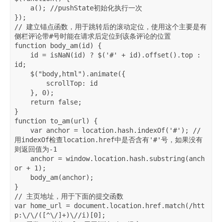
    a(); //pushState初始化执行一次

});

// 建立锚点函数，用于跳转后的滚动定位，使用这个主要是有
侧栏评论带#号时能在请求后定位到该条评论的位置

function body_am(id) { 

    id = isNaN(id) ? $('#' + id).offset().top : 
id;

    $("body,html").animate({

        scrollTop: id

    }, 0);

    return false;

}

function to_am(url) { 

    var anchor = location.hash.indexOf('#'); // 
用indexOf检查location.href中是否含有'#'号，如果没有
则返回值为-1

    anchor = window.location.hash.substring(anch
or + 1);

    body_am(anchor);

}

// 主页地址，用于下面的提交函数

var home_url = document.location.href.match(/htt
p:\/\/([^\/]+)\//i)[0]; 
