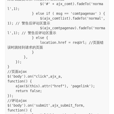
                $('#' + ajx_comt).fadeTo('norma
l',1); 

            } else if ( msg == 'comtpagenav' ) {

                $(ajx_comtlist).fadeTo('normal',
1); // 警告后评论区显示

                $(ajx_comtpagenav).fadeTo('norma
l',1); // 警告后评论区显示

            } else {

                location.href = reqUrl; //页面错
误时跳转到请求的页面

            }

        },

    });

}

//页面ajax

$('body').on("click",ajx_a,

function() {

    ajax($(this).attr("href"), 'pagelink');

    return false;

});

//评论ajax

$('body').on('submit',ajx_submit_form, 

function() {
