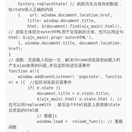
    history.replaceState( // 刷新历史点保存的数据，
给state填入正确的内容

    {    url: window.document.location.href,

        title: window.document.title,

        html: $(document).find(ajx_main).html(), 
// 抓取主体部分outerHTML用于呈现新的主体。也可以用这句 
html: $(ajx_main).prop('outerHTML'),

    }, window.document.title, document.location.
href);

}

// 函数：页面载入初始一次，解决Chrome浏览器初始载入时
产生ajax效果的问题,并且监听前进后退事件

function a(){

    window.addEventListener( 'popstate', functio
n( e ){  //监听浏览器后退事件

        if( e.state ){

            document.title = e.state.title;

            $(ajx_main).html( e.state.html ); //
也可以用replaceWith ，最后这个html就是上面替换State
后里面的html值                

            // 重载js

            window.load =  reload_func(); // 重载
函数
