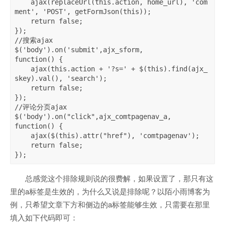
    ajax(replaceUrl(this.action, home_url), 'com
ment', 'POST', getFormJson(this));

    return false;

});

//搜索ajax

$('body').on('submit',ajx_sform, 

function() {

    ajax(this.action + '?s=' + $(this).find(ajx_
skey).val(), 'search'); 

    return false;

});

//评论分页ajax

$('body').on("click",ajx_comtpagenav_a,

function() {

    ajax($(this).attr("href"), 'comtpagenav');

    return false;

总感觉这个排除规则说的很费解，如果设置了，那只有这
里的a标签是生效的，为什么又说是排除呢？以陌小雨博客为
例，只希望文章下方和侧边的a标签能够生效，只需要在那里
填入如下代码即可：