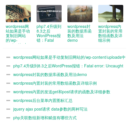
wordpress网
php7.4升级到
wordpress封
wordpress内
站如果是手动
8.3之后
装的数据库函
置封装的常用
复制旧网站
WordPress报
数及用法
数组函数及详
的/wp-
错：Fatal
demo
细示例
content/uploads
error:
中的图片到新
Uncaught
网站 新网站
ArgumentCountError:
wordpress网站如果是手动复制旧网站的/wp-content/uploads中
媒体库没办法
Too few
看到 怎么解
arguments to
的图片到新网站 新网站媒体库没办法看到 怎么解决
php7.4升级到8.3之后WordPress报错：Fatal error: Uncaught
决
function
WP_Widget::__construct()
ArgumentCountError: Too few arguments to function
wordpress封装的数据库函数及用法demo
解决办法
WP_Widget::__construct()解决办法
wordpress内置封装的常用数组函数及详细示例
wordpress内置的发送get和post请求的函数及详细参数
demo
wordpress后台菜单内置图标汇总
jquery ajax post请求 data参数的两种写法
php关联数组新增和赋值有哪些方式