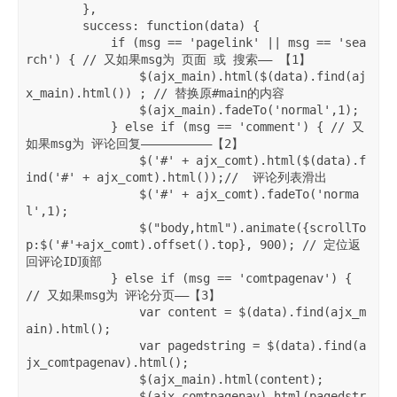
        },

        success: function(data) {

            if (msg == 'pagelink' || msg == 'sea
rch') { // 又如果msg为 页面 或 搜索—— 【1】

                $(ajx_main).html($(data).find(aj
x_main).html()) ; // 替换原#main的内容

                $(ajx_main).fadeTo('normal',1);

            } else if (msg == 'comment') { // 又
如果msg为 评论回复——————————【2】 

                $('#' + ajx_comt).html($(data).f
ind('#' + ajx_comt).html());//  评论列表滑出

                $('#' + ajx_comt).fadeTo('norma
l',1); 

                $("body,html").animate({scrollTo
p:$('#'+ajx_comt).offset().top}, 900); // 定位返
回评论ID顶部

            } else if (msg == 'comtpagenav') { 
// 又如果msg为 评论分页——【3】

                var content = $(data).find(ajx_m
ain).html();

                var pagedstring = $(data).find(a
jx_comtpagenav).html();

                $(ajx_main).html(content);

                $(ajx_comtpagenav).html(pagedstr