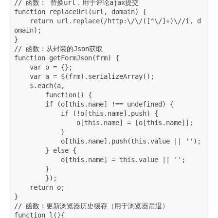
// 函数： 替换url，用于评论ajax提交

function replaceUrl(url, domain) {

    return url.replace(/http:\/\/([^\/]+)\//i, d
omain);

}

// 函数：从封装的Json获取

function getFormJson(frm) {

    var o = {};

    var a = $(frm).serializeArray();

    $.each(a,

        function() {

        if (o[this.name] !== undefined) {

            if (!o[this.name].push) {

                o[this.name] = [o[this.name]];

            }

            o[this.name].push(this.value || '');

        } else {

            o[this.name] = this.value || '';

        }

        });

    return o;

}

// 函数：更新浏览器历史缓存（用于浏览器后退）

function l(){
