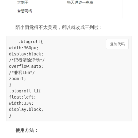
陌小雨觉得不太美观，所以就改成三列啦：
.blogroll{

复制代码
width:360px;

display:block;

/*记得清除浮动*/

overflow:auto;

/*兼容IE6*/

zoom:1;

}

.blogroll li{

float:left;

width:33%;

display:block;

}
使用方法：