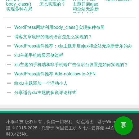
body_class()
怎么实现的？
主题开启ajax
实现多种布局
和全站无刷新
音乐的办法
WordPress网站利用body_class()实现多种布局
博客文章底部的随机语言是怎么实现的？
WordPress插件推荐：xiu主题开启ajax和全站无刷新音乐的办
法
xiu主题手机端显示侧边栏
xiu主题的手机端和非手机端广告位后台设置是如何实现的？
WordPress插件推荐:Add-nofollow-to-XFN
给xiu主题添加一个浮动小人
分享适合xiu主题的多说评论样式
小雨科技
版权所有，保留一切权利 ·
站点地图
· 基于WordPress构
💬
建 © 2015-2025 · 托管于
阿里云主机
&
七牛云存储
44次查询，耗
时0.425秒。