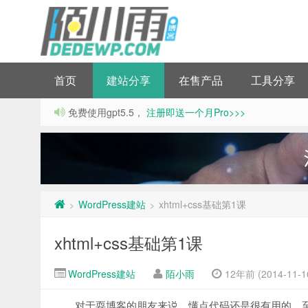
首页
建站分享
在售产品
工具分享
免费使用gpt5.5，
注册即送一个月Pro>>>
WordPress建站
xhtml+css基础第1课
>
>
xhtml+css基础第1课
WordPress建站
陌小雨
12年前 (2014-11-1
对于耍博客的朋友来说，懂点代码还是很有用的，至