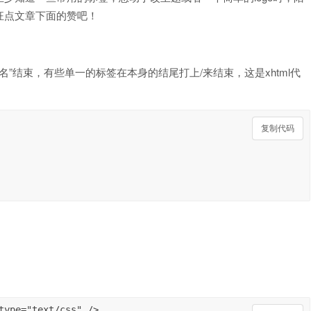
狂点文章下面的赞吧！
签名”结束，有些单一的标签在本身的结尾打上/来结束，这是xhtml代
复制代码
复制代码
type="text/css" />