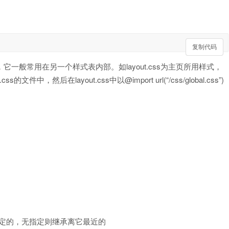
复制代码
复制代码
表，它一般常用在另一个样式表内部。如layout.css为主页所用样式，
然后在layout.css中以@import url(“/css/global.css”)
。
的用指定的，无指定则继承离它最近的