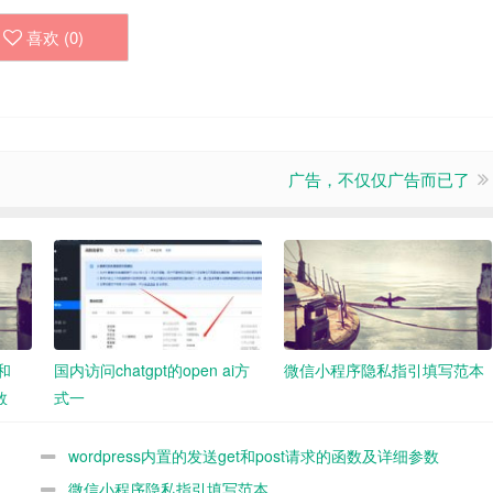
喜欢 (
0
)
广告，不仅仅广告而已了
t和
国内访问chatgpt的open ai方
微信小程序隐私指引填写范本
数
式一
wordpress内置的发送get和post请求的函数及详细参数
demo
微信小程序隐私指引填写范本