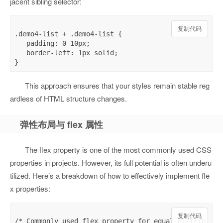
jacent sibling selector:
复制代码
.demo4-list + .demo4-list {

   padding: 0 10px;

   border-left: 1px solid;

This approach ensures that your styles remain stable reg
ardless of HTML structure changes.
弹性布局与 flex 属性
The flex property is one of the most commonly used CSS
properties in projects. However, its full potential is often underu
tilized. Here’s a breakdown of how to effectively implement fle
x properties:
复制代码
/* Commonly used flex property for equal distrib