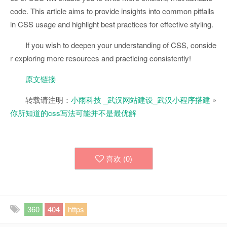
code. This article aims to provide insights into common pitfalls
in CSS usage and highlight best practices for effective styling.
If you wish to deepen your understanding of CSS, conside
r exploring more resources and practicing consistently!
原文链接
转载请注明：
小雨科技 _武汉网站建设_武汉小程序搭建
»
你所知道的css写法可能并不是最优解
喜欢 (
0
)
360
404
https