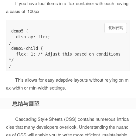
If you have four items in a flex container with each having
a basis of ‘100px’:
复制代码
.demo5 {

   display: flex; 

}

.demo5-child {

   flex: 1; /* Adjust this based on conditions 
*/

This allows for easy adaptive layouts without relying on m
ax-width or min-width settings.
总结与展望
Cascading Style Sheets (CSS) contains numerous intrica
cies that many developers overlook. Understanding the nuanc
es of CSS will enable you to write more efficient, maintainable