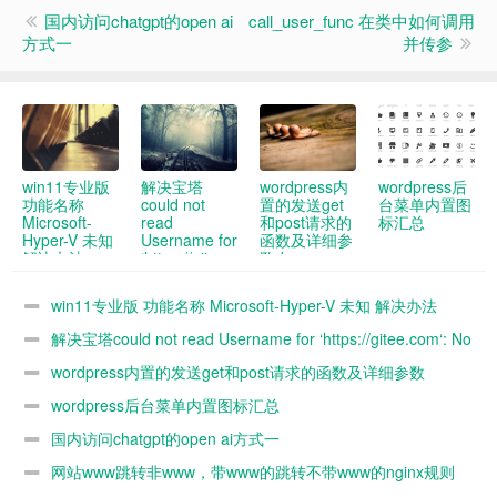
国内访问chatgpt的open ai
call_user_func 在类中如何调用
方式一
并传参
win11专业版
解决宝塔
wordpress内
wordpress后
功能名称
could not
置的发送get
台菜单内置图
Microsoft-
read
和post请求的
标汇总
Hyper-V 未知
Username for
函数及详细参
解决办法
‘https://gitee.com‘:
数demo
No such
device or
win11专业版 功能名称 Microsoft-Hyper-V 未知 解决办法
address“报错
解决宝塔could not read Username for ‘https://gitee.com‘: No
such device or address“报错
wordpress内置的发送get和post请求的函数及详细参数
demo
wordpress后台菜单内置图标汇总
国内访问chatgpt的open ai方式一
网站www跳转非www，带www的跳转不带www的nginx规则