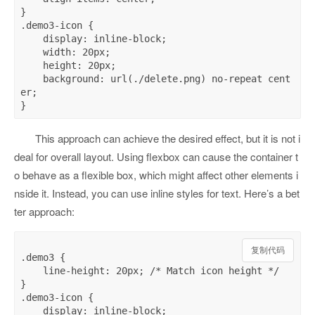
}

.demo3-icon {

    display: inline-block;

    width: 20px;

    height: 20px;

    background: url(./delete.png) no-repeat cent
er;

This approach can achieve the desired effect, but it is not i
deal for overall layout. Using flexbox can cause the container t
o behave as a flexible box, which might affect other elements i
nside it. Instead, you can use inline styles for text. Here’s a bet
ter approach:
复制代码
.demo3 {

    line-height: 20px; /* Match icon height */

}

.demo3-icon {

    display: inline-block;
