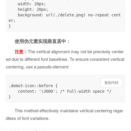
    width: 20px;

    height: 20px;

    background: url(./delete.png) no-repeat cent
er;

使用伪元素实现垂直居中：
注意：
The vertical alignment may not be precisely center
ed due to different font baselines. To ensure consistent vertical
centering, use a pseudo-element:
复制代码
.demo3-icon::before {

    content: '\3000'; /* Full-width space */

This method effectively maintains vertical centering regar
dless of font variations.