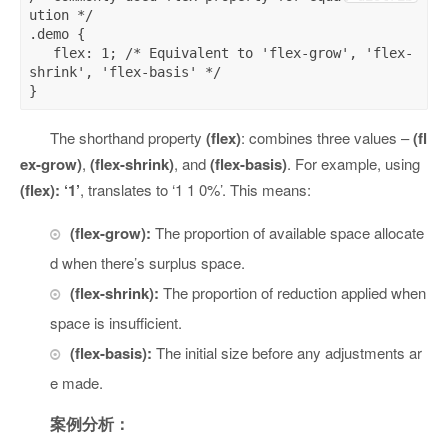
ution */

.demo {

   flex: 1; /* Equivalent to 'flex-grow', 'flex-
shrink', 'flex-basis' */

The shorthand property
(flex)
: combines three values –
(fl
ex-grow)
,
(flex-shrink)
, and
(flex-basis)
. For example, using
(flex): ‘1’
, translates to ‘1 1 0%’. This means:
(flex-grow):
The proportion of available space allocate
d when there’s surplus space.
(flex-shrink):
The proportion of reduction applied when
space is insufficient.
(flex-basis):
The initial size before any adjustments ar
e made.
案例分析：