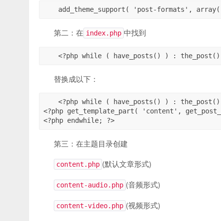
add_theme_support( 'post-formats', array(
第二：在
中找到
index.php
<?php while ( have_posts() ) : the_post
替换成以下：
<?php while ( have_posts() ) : the_post();
<?php get_template_part( 'content', get_post_
<?php endwhile; ?>
第三：在主题目录创建
(默认文章形式)
content.php
(音频形式)
content-audio.php
(视频形式)
content-video.php