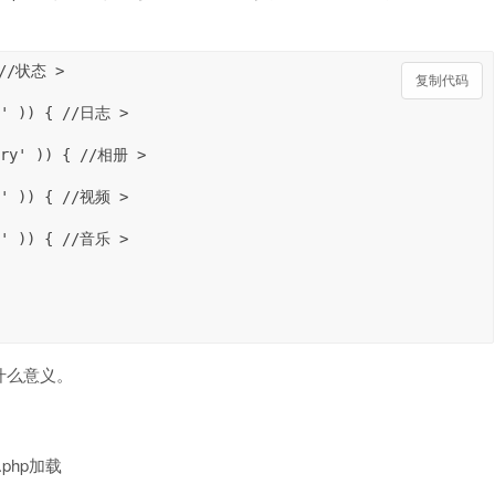
 //状态 >

复制代码
什么意义。
php加载