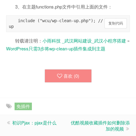
3、在主题functions.php文件中引用上面的文件：
include ("wcu/wp-clean-up.php"); // wp-clean-
复制代码
复制代码
up
转载请注明：
小雨科技 _武汉网站建设_武汉小程序搭建
»
WordPress只需3步将wp-clean-up插件集成到主题
喜欢 (
0
)
免插件
初识Pjax：pjax是什么
优酷视频收藏插件如何删除添
加的视频