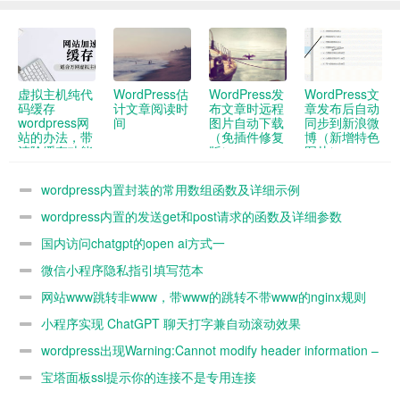
虚拟主机纯代
WordPress估
WordPress发
WordPress文
码缓存
计文章阅读时
布文章时远程
章发布后自动
wordpress网
间
图片自动下载
同步到新浪微
站的办法，带
（免插件修复
博（新增特色
清除缓存功能
版）
图片）
wordpress内置封装的常用数组函数及详细示例
wordpress内置的发送get和post请求的函数及详细参数
demo
国内访问chatgpt的open ai方式一
微信小程序隐私指引填写范本
网站www跳转非www，带www的跳转不带www的nginx规则
小程序实现 ChatGPT 聊天打字兼自动滚动效果
wordpress出现Warning:Cannot modify header information –
headers already sent by解决办法
宝塔面板ssl提示你的连接不是专用连接