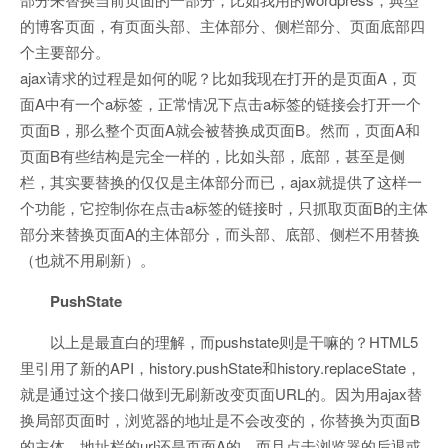
的博客页面，有页面头部、主体部分、侧栏部分、页面底部四
个主要部分。
ajax请求的过程是如何的呢？比如我现在打开的是页面A，页
面A中有一个a标签，正常情况下点击a标签的链接会打开一个
页面B，那么整个页面A就会被替换成页面B。然而，页面A和
页面B有些结构是完全一样的，比如头部，底部，甚至是侧
栏，其实要替换的仅仅是主体部分而已，ajax就提供了这样一
个功能，它控制你在点击a标签的链接时，只抓取页面B的主体
部分来替换页面A的主体部分，而头部、底部、侧栏不用替换
（也就不用刷新）。
PushState
以上是最直白的理解，而pushstate则是干嘛的？HTML5
里引用了新的API，history.pushState和history.replaceState，
就是通过这个接口做到无刷新改变页面URL的。因为用ajax替
换局部页面时，浏览器的地址是不会改变的，你替换为页面B
的主体，地址栏的url还是页面A的，而且点击浏览器的后退或