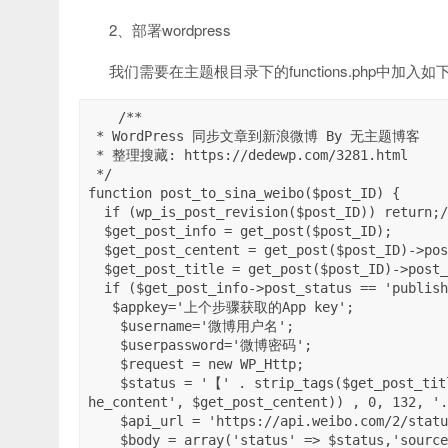
2、部署wordpress
我们需要在主题根目录下的functions.php中加入
/**

 * WordPress 同步文章到新浪微博 By 无主题博客

 * 整理搜藏: https://dedewp.com/3281.html

 */

function post_to_sina_weibo($post_ID) {

  if (wp_is_post_revision($post_ID)) return;//修订版本(更新)不发微博

  $get_post_info = get_post($post_ID);

  $get_post_centent = get_post($post_ID)->post_content;

  $get_post_title = get_post($post_ID)->post_title;

  if ($get_post_info->post_status == 'publish' && $_POST['original_post_status'] != 'publish') {

   $appkey='上个步骤获取的App key';

    $username='微博用户名';

    $userpassword='微博密码';

    $request = new WP_Http;

    $status = '【' . strip_tags($get_post_title) . '】 ' . mb_strimwidth(strip_tags(apply_filters('t
he_content', $get_post_centent)) , 0, 132, '
    $api_url = 'https://api.weibo.com/2/statuses/update.json';

    $body = array('status' => $status,'source' => $appkey);
