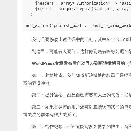
    $headers = array('Authorization' => 'Basic ' . base64_encode("$username:$userpassword"));

    $result = $request->post($api_url, array('body' => $body,'headers' => $headers));

  }

}

add_action('publish_post', 'post_to_si
我们只要修改上述代码中的三处，其中APP KEY
到这里，可能有人要问：这样做到底有啥好处呢？陌小雨博
WordPress文章发布后自动同步到新浪微博目的（
第一：养博神奇。我们知道新浪微博的权重还是很
费的养博神奇。
第二：提升逼格，凸显自己博客高大上的气质；就
第三：如果有微博的用户还可以直接访问我们的博
博关注的群体有很大关系了。
第四：留作纪念，不知道能写多久博客的博主，新