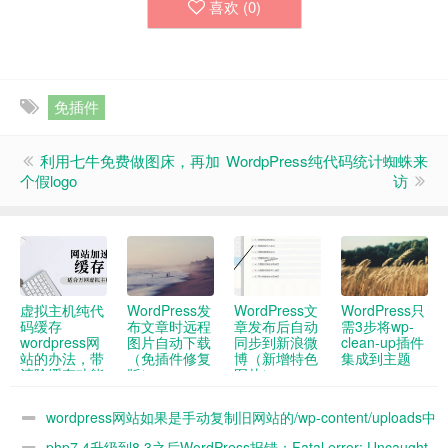
喜欢 (
0
)
免插件
利用七牛免费做图床，再加
WordpPress纯代码统计蜘蛛来
个假logo
访
虚拟主机纯代
WordPress发
WordPress文
WordPress只
码缓存
布文章时远程
章发布后自动
需3步将wp-
wordpress网
图片自动下载
同步到新浪微
clean-up插件
站的办法，带
（免插件修复
博（新增特色
集成到主题
清除缓存功能
版）
图片）
wordpress网站如果是手动复制旧网站的/wp-content/uploads中
的图片到新网站 新网站媒体库没办法看到 怎么解决
php7.4升级到8.3之后WordPress报错：Fatal error: Uncaught