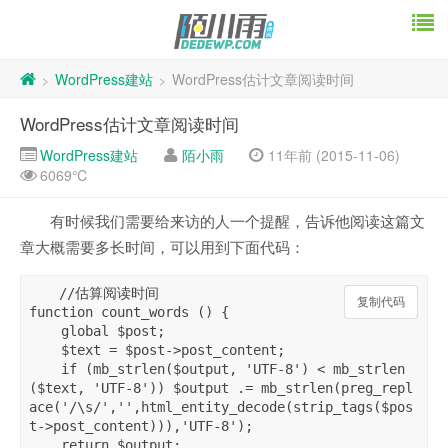
WordPress建站
WordPress估计文章阅读时间
>
>
WordPress估计文章阅读时间
WordPress建站
陌小雨
11年前 (2015-11-06)
6069℃
有时候我们需要给来访的人一个提醒，告诉他阅读这篇文
章大概需要多长时间，可以用到下面代码：
//估算阅读时间

复制代码
复制代码
function count_words () {  

    global $post;  

    $text = $post->post_content;  

    if (mb_strlen($output, 'UTF-8') < mb_strlen
($text, 'UTF-8')) $output .= mb_strlen(preg_repl
ace('/\s/','',html_entity_decode(strip_tags($pos
t->post_content))),'UTF-8');  

    return $output;   
