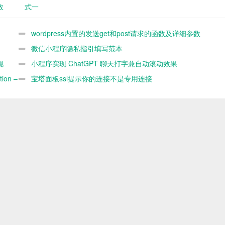
数
式一
wordpress内置的发送get和post请求的函数及详细参数
demo
微信小程序隐私指引填写范本
规
小程序实现 ChatGPT 聊天打字兼自动滚动效果
ion –
宝塔面板ssl提示你的连接不是专用连接