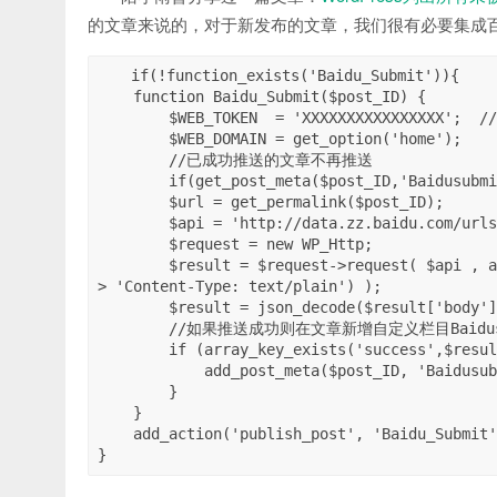
的文章来说的，对于新发布的文章，我们很有必要集成
if(!function_exists('Baidu_Submit')){

    function Baidu_Submit($post_ID) {

        $WEB_TOKEN  = 'XXXXXXXXXXXXXXXX';  //这里请换成你的网站的百度主动推送的token值

        $WEB_DOMAIN = get_option('home');

        //已成功推送的文章不再推送

        if(get_post_meta($post_ID,'Baidusubmit',true) == 1) return;

        $url = get_permalink($post_ID);

        $api = 'http://data.zz.baidu.com/urlssite='.$WEB_DOMAIN.'&token='.$WEB_TOKEN;

        $request = new WP_Http;

        $result = $request->request( $api , array( 'method' => 'POST', 'body' => $url , 'headers' =
> 'Content-Type: text/plain') );

        $result = json_decode($result['body'],true);

        //如果推送成功则在文章新增自定义栏目Baidusubmit，值为1

        if (array_key_exists('success',$result)) {

            add_post_meta($post_ID, 'Baidusubmit', 1, true);

        }

    }

    add_action('publish_post', 'Baidu_Submit', 0);

}