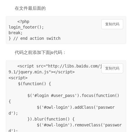
在文件最后面的
<?php

复制代码
复制代码
login_footer();

break;

} // end action switch
代码之前添加下面js代码：
<script src="http://libs.baidu.com/jquery/1.
复制代码
9.1/jquery.min.js"></script>

<script>

    $(function() {

        $('#login #user_pass').focus(function() 
{

            $('#owl-login').addClass('passwor
d');

        }).blur(function() {

            $('#owl-login').removeClass('passwor
d');
