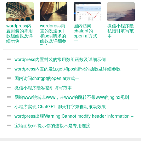
wordpress内
wordpress内
国内访问
微信小程序隐
置封装的常用
置的发送get
chatgpt的
私指引填写范
数组函数及详
和post请求的
open ai方式
本
细示例
函数及详细参
一
数demo
wordpress内置封装的常用数组函数及详细示例
wordpress内置的发送get和post请求的函数及详细参数
demo
国内访问chatgpt的open ai方式一
微信小程序隐私指引填写范本
网站www跳转非www，带www的跳转不带www的nginx规则
小程序实现 ChatGPT 聊天打字兼自动滚动效果
wordpress出现Warning:Cannot modify header information –
headers already sent by解决办法
宝塔面板ssl提示你的连接不是专用连接