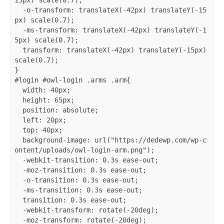
  -o-transform: translateX(-42px) translateY(-15
px) scale(0.7);

  -ms-transform: translateX(-42px) translateY(-1
5px) scale(0.7);

  transform: translateX(-42px) translateY(-15px) 
scale(0.7);

}

#login #owl-login .arms .arm{

  width: 40px;

  height: 65px;

  position: absolute;

  left: 20px;

  top: 40px;

  background-image: url("https://dedewp.com/wp-c
ontent/uploads/owl-login-arm.png");

  -webkit-transition: 0.3s ease-out;

  -moz-transition: 0.3s ease-out;

  -o-transition: 0.3s ease-out;

  -ms-transition: 0.3s ease-out;

  transition: 0.3s ease-out;

  -webkit-transform: rotate(-20deg);

  -moz-transform: rotate(-20deg);
