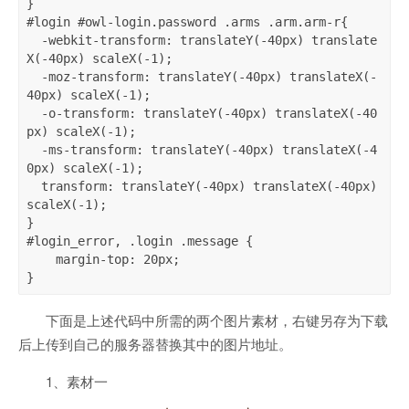
}

#login #owl-login.password .arms .arm.arm-r{

  -webkit-transform: translateY(-40px) translate
X(-40px) scaleX(-1);

  -moz-transform: translateY(-40px) translateX(-
40px) scaleX(-1);

  -o-transform: translateY(-40px) translateX(-40
px) scaleX(-1);

  -ms-transform: translateY(-40px) translateX(-4
0px) scaleX(-1);

  transform: translateY(-40px) translateX(-40px) 
scaleX(-1);

}

#login_error, .login .message {

    margin-top: 20px;

}
下面是上述代码中所需的两个图片素材，右键另存为下载
后上传到自己的服务器替换其中的图片地址。
1、素材一