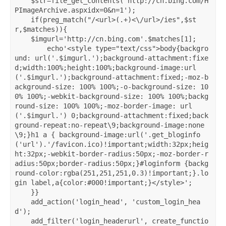
    $str=file_get_contents('http://cn.bing.com/H
PImageArchive.aspxidx=0&n=1');

    if(preg_match("/<url>(.+)<\/url>/ies",$st
r,$matches)){

    $imgurl='http://cn.bing.com'.$matches[1];

        echo'<style type="text/css">body{backgro
und: url('.$imgurl.');background-attachment:fixe
d;width:100%;height:100%;background-image:url
('.$imgurl.');background-attachment:fixed;-moz-b
ackground-size: 100% 100%;-o-background-size: 10
0% 100%;-webkit-background-size: 100% 100%;backg
round-size: 100% 100%;-moz-border-image: url
('.$imgurl.') 0;background-attachment:fixed;back
ground-repeat:no-repeat\9;background-image:none
\9;}h1 a { background-image:url('.get_bloginfo
('url').'/favicon.ico)!important;width:32px;heig
ht:32px;-webkit-border-radius:50px;-moz-border-r
adius:50px;border-radius:50px;}#loginform {backg
round-color:rgba(251,251,251,0.3)!important;}.lo
gin label,a{color:#000!important;}</style>';

    }}

    add_action('login_head', 'custom_login_hea
d');

    add_filter('login_headerurl', create_functio