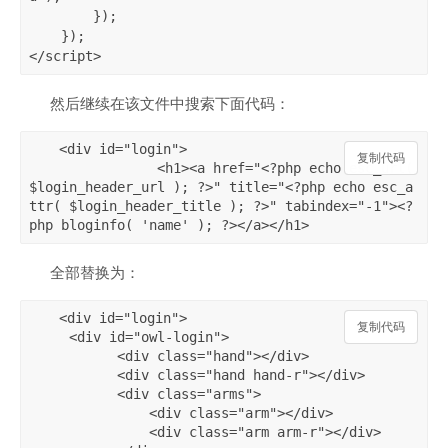
        });

    });

</script>
然后继续在该文件中搜索下面代码：
<div id="login">

复制代码
复制代码
		<h1><a href="<?php echo esc_url( 
$login_header_url ); ?>" title="<?php echo esc_a
ttr( $login_header_title ); ?>" tabindex="-1"><?
php bloginfo( 'name' ); ?></a></h1>
全部替换为：
<div id="login">

复制代码
复制代码
     <div id="owl-login">

           <div class="hand"></div>

           <div class="hand hand-r"></div>

           <div class="arms">

               <div class="arm"></div>

               <div class="arm arm-r"></div>
