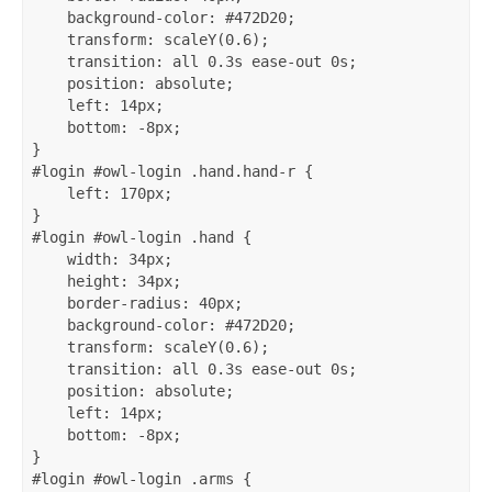
    background-color: #472D20;

    transform: scaleY(0.6);

    transition: all 0.3s ease-out 0s;

    position: absolute;

    left: 14px;

    bottom: -8px;

}

#login #owl-login .hand.hand-r {

    left: 170px;

}

#login #owl-login .hand {

    width: 34px;

    height: 34px;

    border-radius: 40px;

    background-color: #472D20;

    transform: scaleY(0.6);

    transition: all 0.3s ease-out 0s;

    position: absolute;

    left: 14px;

    bottom: -8px;

}

#login #owl-login .arms {
