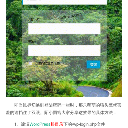
即当鼠标切换到登陆密码一栏时，那只萌萌的猫头鹰就害
羞的遮挡住了双眼。陌小雨给大家分享这效果的具体方法：
1、编辑
WordPress
根目录
下的/wp-login.php文件