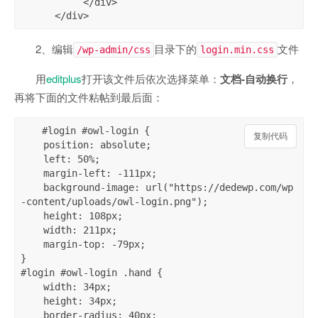
           </div>

      </div>
2、编辑
目录下的
文件
/wp-admin/css
login.min.css
用
editplus
打开该文件后依次选择菜单：
文档-自动换行
，
再将下面的文件粘帖到最后面：
#login #owl-login {

复制代码
    position: absolute;

    left: 50%;

    margin-left: -111px;

    background-image: url("https://dedewp.com/wp
-content/uploads/owl-login.png");

    height: 108px;

    width: 211px;

    margin-top: -79px;

}

#login #owl-login .hand {

    width: 34px;

    height: 34px;

    border-radius: 40px;
