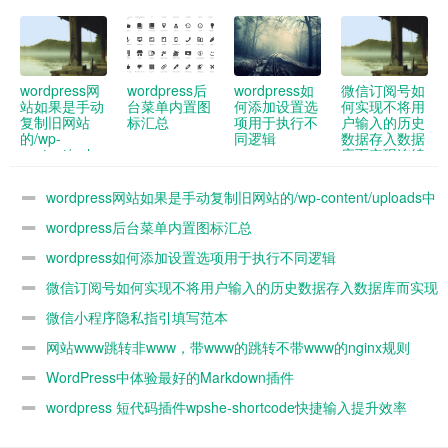
wordpress网
wordpress后
wordpress如
微信订阅号如
站如果是手动
台菜单内置图
何添加设置选
何实现不将用
复制旧网站
标汇总
项用于执行不
户输入的历史
的/wp-
同逻辑
数据存入数据
content/uploads
库而实现连续
中的图片到新
对话
网站 新网站
wordpress网站如果是手动复制旧网站的/wp-content/uploads中
媒体库没办法
看到 怎么解
的图片到新网站 新网站媒体库没办法看到 怎么解决
wordpress后台菜单内置图标汇总
决
wordpress如何添加设置选项用于执行不同逻辑
微信订阅号如何实现不将用户输入的历史数据存入数据库而实现
连续对话
微信小程序隐私指引填写范本
网站www跳转非www，带www的跳转不带www的nginx规则
WordPress中体验最好的Markdown插件
wordpress 短代码插件wpshe-shortcode快捷输入提升效率