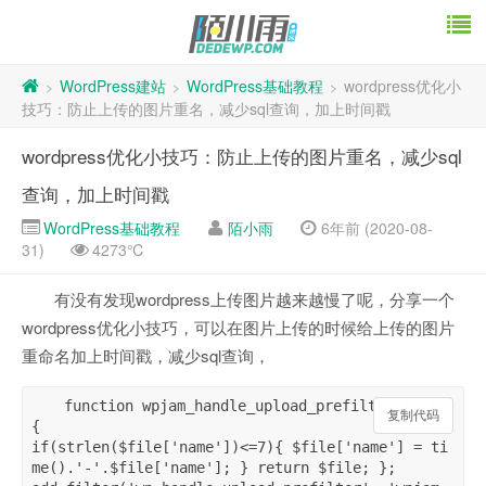
WordPress建站
WordPress基础教程
wordpress优化小
>
>
>
技巧：防止上传的图片重名，减少sql查询，加上时间戳
wordpress优化小技巧：防止上传的图片重名，减少sql
查询，加上时间戳
WordPress基础教程
陌小雨
6年前 (2020-08-
31)
4273℃
有没有发现wordpress上传图片越来越慢了呢，分享一个
wordpress优化小技巧，可以在图片上传的时候给上传的图片
重命名加上时间戳，减少sql查询，
function wpjam_handle_upload_prefilter($file) 
复制代码
复制代码
{ 

if(strlen($file['name'])<=7){ $file['name'] = ti
me().'-'.$file['name']; } return $file; };  
