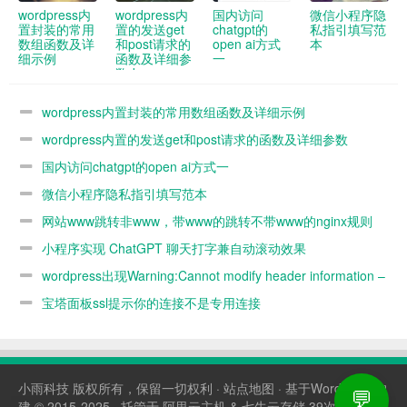
wordpress内
wordpress内
国内访问
微信小程序隐
置封装的常用
置的发送get
chatgpt的
私指引填写范
数组函数及详
和post请求的
open ai方式
本
细示例
函数及详细参
一
数demo
wordpress内置封装的常用数组函数及详细示例
wordpress内置的发送get和post请求的函数及详细参数
demo
国内访问chatgpt的open ai方式一
微信小程序隐私指引填写范本
网站www跳转非www，带www的跳转不带www的nginx规则
小程序实现 ChatGPT 聊天打字兼自动滚动效果
wordpress出现Warning:Cannot modify header information –
headers already sent by解决办法
宝塔面板ssl提示你的连接不是专用连接
小雨科技
版权所有，保留一切权利 ·
站点地图
· 基于WordPress构
💬
建 © 2015-2025 · 托管于
阿里云主机
&
七牛云存储
39次查询，耗