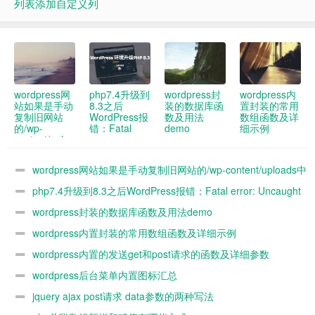
列表添加自定义列
wordpress网
php7.4升级到
wordpress封
wordpress内
站如果是手动
8.3之后
装的数据库函
置封装的常用
复制旧网站
WordPress报
数及用法
数组函数及详
的/wp-
错：Fatal
demo
细示例
content/uploads
error:
中的图片到新
Uncaught
网站 新网站
ArgumentCountError:
wordpress网站如果是手动复制旧网站的/wp-content/uploads中
媒体库没办法
Too few
看到 怎么解
arguments to
的图片到新网站 新网站媒体库没办法看到 怎么解决
php7.4升级到8.3之后WordPress报错：Fatal error: Uncaught
决
function
WP_Widget::__construct()
ArgumentCountError: Too few arguments to function
wordpress封装的数据库函数及用法demo
解决办法
WP_Widget::__construct()解决办法
wordpress内置封装的常用数组函数及详细示例
wordpress内置的发送get和post请求的函数及详细参数
demo
wordpress后台菜单内置图标汇总
jquery ajax post请求 data参数的两种写法