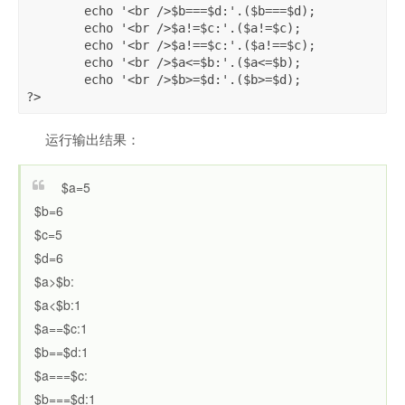
	echo '<br />$b===$d:'.($b===$d);

	echo '<br />$a!=$c:'.($a!=$c);

	echo '<br />$a!==$c:'.($a!==$c);

	echo '<br />$a<=$b:'.($a<=$b);

	echo '<br />$b>=$d:'.($b>=$d);

?>
运行输出结果：
$a=5
$b=6
$c=5
$d=6
$a>$b:
$a<$b:1
$a==$c:1
$b==$d:1
$a===$c:
$b===$d:1