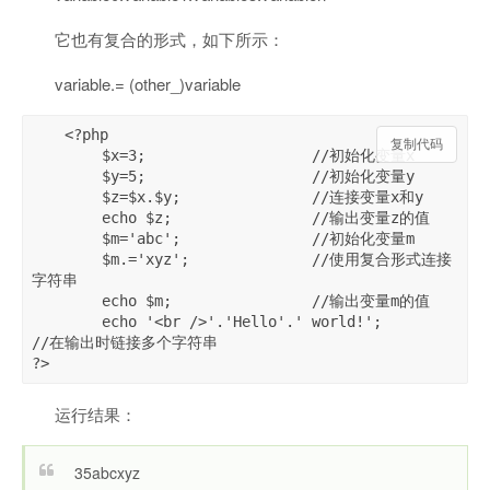
它也有复合的形式，如下所示：
variable.= (other_)variable
<?php

复制代码
	$x=3;			//初始化变量x

	$y=5;			//初始化变量y

	$z=$x.$y;		//连接变量x和y

	echo $z;		//输出变量z的值

	$m='abc';		//初始化变量m

	$m.='xyz';		//使用复合形式连接
字符串

	echo $m;		//输出变量m的值

	echo '<br />'.'Hello'.' world!';		
//在输出时链接多个字符串

?>
运行结果：
35abcxyz