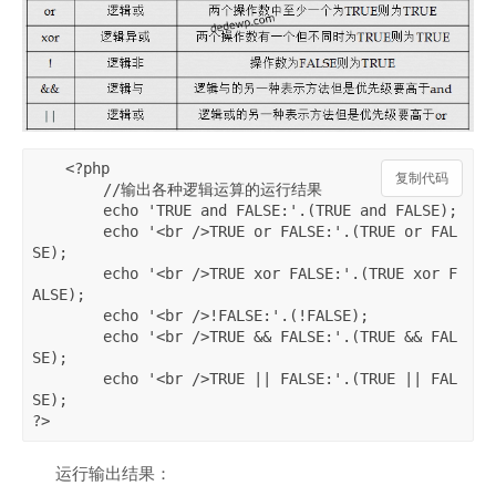
<?php

复制代码
	//输出各种逻辑运算的运行结果

	echo 'TRUE and FALSE:'.(TRUE and FALSE);

	echo '<br />TRUE or FALSE:'.(TRUE or FAL
SE);

	echo '<br />TRUE xor FALSE:'.(TRUE xor F
ALSE);

	echo '<br />!FALSE:'.(!FALSE);

	echo '<br />TRUE && FALSE:'.(TRUE && FAL
SE);

	echo '<br />TRUE || FALSE:'.(TRUE || FAL
SE);

?>
运行输出结果：