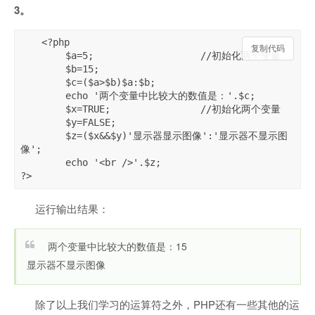
3。
<?php

复制代码
	$a=5;			//初始化两个变量

	$b=15;

	$c=($a>$b)$a:$b;

	echo '两个变量中比较大的数值是：'.$c;

	$x=TRUE;		//初始化两个变量

	$y=FALSE;

	$z=($x&&$y)'显示器显示图像':'显示器不显示图
像';

	echo '<br />'.$z;

?>
运行输出结果：
两个变量中比较大的数值是：15
显示器不显示图像
除了以上我们学习的运算符之外，PHP还有一些其他的运