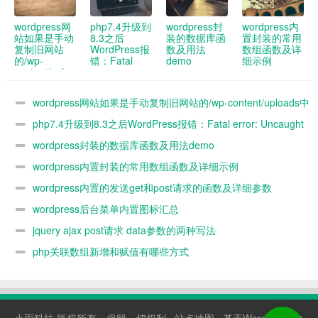
wordpress网
php7.4升级到
wordpress封
wordpress内
站如果是手动
8.3之后
装的数据库函
置封装的常用
复制旧网站
WordPress报
数及用法
数组函数及详
的/wp-
错：Fatal
demo
细示例
content/uploads
error:
中的图片到新
Uncaught
网站 新网站
ArgumentCountError:
wordpress网站如果是手动复制旧网站的/wp-content/uploads中
媒体库没办法
Too few
看到 怎么解
arguments to
的图片到新网站 新网站媒体库没办法看到 怎么解决
php7.4升级到8.3之后WordPress报错：Fatal error: Uncaught
决
function
WP_Widget::__construct()
ArgumentCountError: Too few arguments to function
wordpress封装的数据库函数及用法demo
解决办法
WP_Widget::__construct()解决办法
wordpress内置封装的常用数组函数及详细示例
wordpress内置的发送get和post请求的函数及详细参数
demo
wordpress后台菜单内置图标汇总
jquery ajax post请求 data参数的两种写法
php关联数组新增和赋值有哪些方式