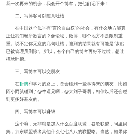
我一次再来的机会，我会开个博客，把他们记下来！
二、写博客可以随意吐槽
在中国这个似乎有“言论自由权”的社会，有什么地方能真
正让我们畅所欲言的？像论坛，微博，哪个地方不是限制重
重。说不定你无意的几句吐槽，遭到的结果就有可能是“该贴
已被管理员删除”。所以，有个自己的博客再好不过啦，想吐
槽就吐槽。
三、写博客可以交朋友
在
折腾
和学习的路上，总会碰到一些聊得来的朋友，比如
陌小雨就碰到了@牛逼兄啊，@大刘子哥啊，相信以后还会碰
到更多好基友的。
四、写博客可以赚钱
这个嘛，无非就是加入什么百度联盟，谷歌联盟，阿里妈
妈，京东联盟或者其他什么七七八八的联盟咯。当然，如果你