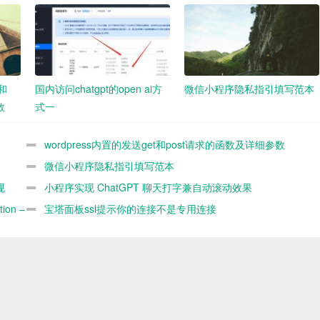
t和
国内访问chatgpt的open ai方
微信小程序隐私指引填写范本
数
式一
wordpress内置的发送get和post请求的函数及详细参数
demo
微信小程序隐私指引填写范本
规
小程序实现 ChatGPT 聊天打字兼自动滚动效果
ion –
宝塔面板ssl提示你的连接不是专用连接