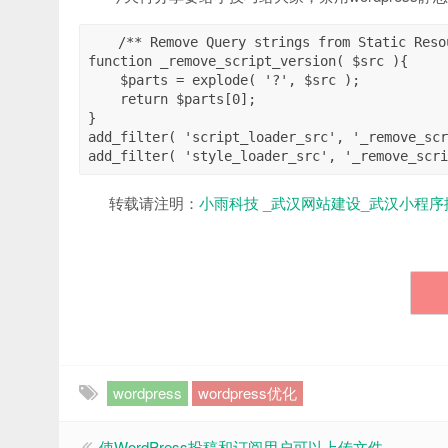
/** Remove Query strings from Static Resou
function _remove_script_version( $src ){

    $parts = explode( '?', $src );

    return $parts[0];

}

add_filter( 'script_loader_src', '_remove_scr
转载请注明：
小雨科技 _武汉网站建设_武汉小程序
wordpress
wordpress优化
使WordPress投稿和订阅用户可以上传文件