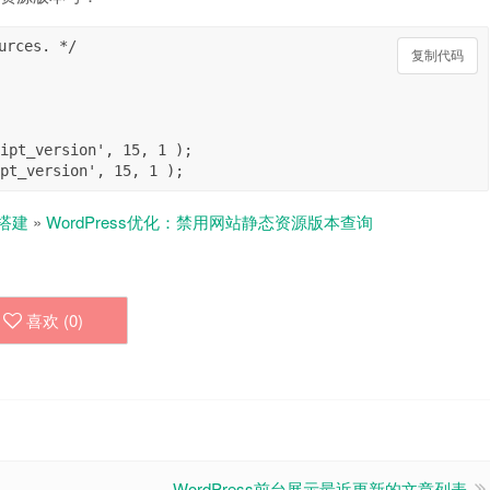
rces. */

复制代码
复制代码
ipt_version', 15, 1 );

搭建
»
WordPress优化：禁用网站静态资源版本查询
喜欢 (
0
)
WordPress前台展示最近更新的文章列表