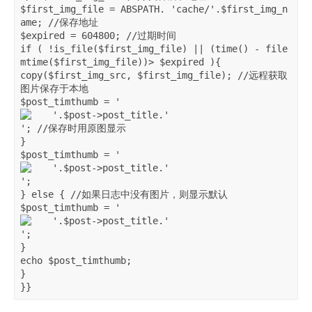
$first_img_file = ABSPATH. 'cache/'.$first_img_n
ame; //保存地址

$expired = 604800; //过期时间

if ( !is_file($first_img_file) || (time() - file
mtime($first_img_file))> $expired ){

copy($first_img_src, $first_img_file); //远程获取
图片保存于本地

$post_timthumb = '
'; //保存时用原图显示

}

$post_timthumb = '
';

} else { //如果日志中没有图片，则显示默认

$post_timthumb = '
';

}

echo $post_timthumb;

}
