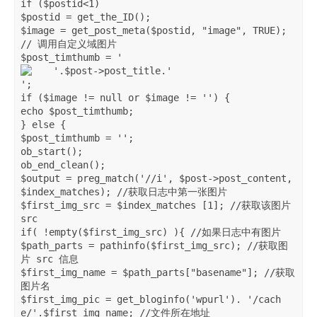
if ($postid<1)

$postid = get_the_ID();

$image = get_post_meta($postid, "image", TRUE); 
// 调用自定义域图片

$post_timthumb = '
';

if ($image != null or $image != '') {

echo $post_timthumb;

} else {

$post_timthumb = '';

ob_start();

ob_end_clean();

$output = preg_match('/
/i', $post->post_content, 
$index_matches); //获取日志中第一张图片

$first_img_src = $index_matches [1]; //获取该图片 
src

if( !empty($first_img_src) ){ //如果日志中有图片

$path_parts = pathinfo($first_img_src); //获取图
片 src 信息

$first_img_name = $path_parts["basename"]; //获取
图片名

$first_img_pic = get_bloginfo('wpurl'). '/cach
e/'.$first_img_name; //文件所在地址
