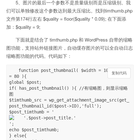
5、图片的最后一个参数不是质量级别而是压缩级别。我
们可以单独修改这个参数达到最大压缩比。找到timthumb.php
文件第174行左右 $quality = floor($quality * 0.09); 在下面添
加：$quality = 9;
下面就是结合了 timthumb.php 和 WordPress 自带的缩略
图功能，支持站外链接图片，自动缓存图片的可以全自动日志
缩略图功能的代码。代码如下：
function post_thumbnail( $width = 100,$height 
复制代码
复制代码
= 80 ){

global $post;

if( has_post_thumbnail() ){ //有缩略图，则显示缩略
图

$timthumb_src = wp_get_attachment_image_src(get_
post_thumbnail_id($post->ID),'full');

$post_timthumb = '
';

echo $post_timthumb;

} else{
