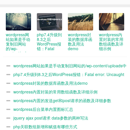
wordpress网
php7.4升级到
wordpress封
wordpress内
站如果是手动
8.3之后
装的数据库函
置封装的常用
复制旧网站
WordPress报
数及用法
数组函数及详
的/wp-
错：Fatal
demo
细示例
content/uploads
error:
中的图片到新
Uncaught
网站 新网站
ArgumentCountError:
wordpress网站如果是手动复制旧网站的/wp-content/uploads中
媒体库没办法
Too few
看到 怎么解
arguments to
的图片到新网站 新网站媒体库没办法看到 怎么解决
php7.4升级到8.3之后WordPress报错：Fatal error: Uncaught
决
function
WP_Widget::__construct()
ArgumentCountError: Too few arguments to function
wordpress封装的数据库函数及用法demo
解决办法
WP_Widget::__construct()解决办法
wordpress内置封装的常用数组函数及详细示例
wordpress内置的发送get和post请求的函数及详细参数
demo
wordpress后台菜单内置图标汇总
jquery ajax post请求 data参数的两种写法
php关联数组新增和赋值有哪些方式