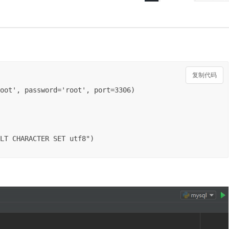
复制代码
oot', password='root', port=3306)

LT CHARACTER SET utf8")
