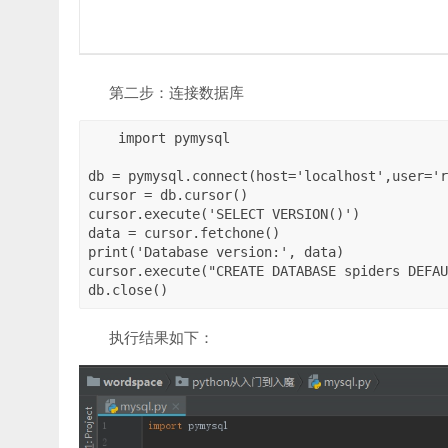
第二步：连接数据库
import pymysql

db = pymysql.connect(host='localhost',user='r
cursor = db.cursor()

cursor.execute('SELECT VERSION()')

data = cursor.fetchone()

print('Database version:', data)

cursor.execute("CREATE DATABASE spiders DEFAU
执行结果如下：