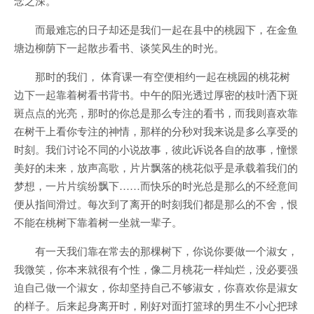
念之深。
而最难忘的日子却还是我们一起在县中的桃园下，在金鱼
塘边柳荫下一起散步看书、谈笑风生的时光。
那时的我们， 体育课一有空便相约一起在桃园的桃花树
边下一起靠着树看书背书。中午的阳光透过厚密的枝叶洒下斑
斑点点的光亮，那时的你总是那么专注的看书，而我则喜欢靠
在树干上看你专注的神情，那样的分秒对我来说是多么享受的
时刻。我们讨论不同的小说故事，彼此诉说各自的故事，憧憬
美好的未来，放声高歌，片片飘落的桃花似乎是承载着我们的
梦想，一片片缤纷飘下……而快乐的时光总是那么的不经意间
便从指间滑过。每次到了离开的时刻我们都是那么的不舍，恨
不能在桃树下靠着树一坐就一辈子。
有一天我们靠在常去的那棵树下，你说你要做一个淑女，
我微笑，你本来就很有个性，像二月桃花一样灿烂，没必要强
迫自己做一个淑女，你却坚持自己不够淑女，你喜欢你是淑女
的样子。后来起身离开时，刚好对面打篮球的男生不小心把球