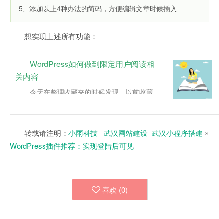
5、添加以上4种办法的简码，方便编辑文章时候插入
想实现上述所有功能：
WordPress如何做到限定用户阅读相
关内容
今天在整理收藏夹的时候发现，以前收藏
的一些文章站点打不开了，果然，个人站长越
来越边缘化了，坚持下来的都是值得敬仰的，
这让陌小雨萌生了一个想法，要不...
转载请注明：
小雨科技 _武汉网站建设_武汉小程序搭建
»
WordPress插件推荐：实现登陆后可见
喜欢 (
0
)