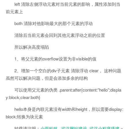
left 清除左侧浮动元素对当前元素的影响，属性添加到当
前元素上
both 清除对他影响最大的那个元素的浮动
清除后当前元素会回到其他元素浮动之前的位置
所以解决高度塌陷
1、将父元素的overflow设置为非visible的值
2、增加一个空白的div子元素 清除浮动 clear， 这种问题
虽然可以解决问题，但是会添加多余的结构
可以使用父元素的伪类 .parent:after{content:”hello”;displa
y:block;clear:both}
hello本身是内联元素没有width和height，所以需要display:
block;转换为块元素
转载请注明：
小雨科技 _武汉网站建设_武汉小程序搭建
»