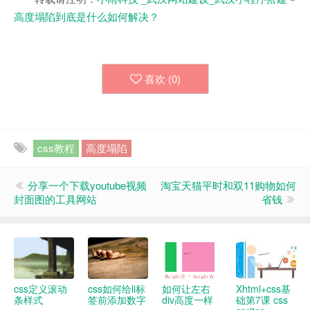
高度塌陷到底是什么如何解决？
喜欢 (
0
)
css教程
高度塌陷
分享一个下载youtube视频
淘宝天猫平时和双11购物如何
封面图的工具网站
省钱
css定义滚动
css如何给li标
如何让左右
Xhtml+css基
条样式
签前添加数字
div高度一样
础第7课 css