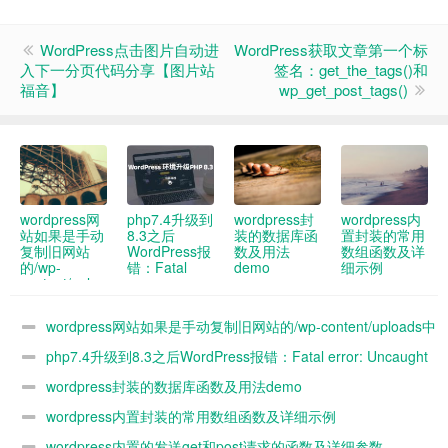
WordPress点击图片自动进
WordPress获取文章第一个标
入下一分页代码分享【图片站
签名：get_the_tags()和
福音】
wp_get_post_tags()
wordpress网
php7.4升级到
wordpress封
wordpress内
站如果是手动
8.3之后
装的数据库函
置封装的常用
复制旧网站
WordPress报
数及用法
数组函数及详
的/wp-
错：Fatal
demo
细示例
content/uploads
error:
中的图片到新
Uncaught
网站 新网站
ArgumentCountError:
wordpress网站如果是手动复制旧网站的/wp-content/uploads中
媒体库没办法
Too few
看到 怎么解
arguments to
的图片到新网站 新网站媒体库没办法看到 怎么解决
php7.4升级到8.3之后WordPress报错：Fatal error: Uncaught
决
function
WP_Widget::__construct()
ArgumentCountError: Too few arguments to function
wordpress封装的数据库函数及用法demo
解决办法
WP_Widget::__construct()解决办法
wordpress内置封装的常用数组函数及详细示例
wordpress内置的发送get和post请求的函数及详细参数