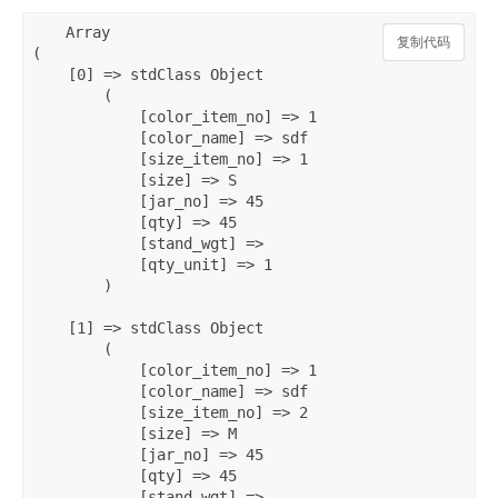
Array

复制代码
复制代码
(

    [0] => stdClass Object

        (

            [color_item_no] => 1

            [color_name] => sdf

            [size_item_no] => 1

            [size] => S

            [jar_no] => 45

            [qty] => 45

            [stand_wgt] => 

            [qty_unit] => 1

        )

    [1] => stdClass Object

        (

            [color_item_no] => 1

            [color_name] => sdf

            [size_item_no] => 2

            [size] => M

            [jar_no] => 45

            [qty] => 45

            [stand_wgt] => 
