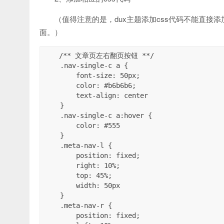
（值得注意的是，dux主题添加css代码不能直接添加到s
面。）
/** 文章页左右翻页按钮 **/

    .nav-single-c a {

        font-size: 50px;

        color: #b6b6b6;

        text-align: center

    }

    .nav-single-c a:hover {

        color: #555

    }

    .meta-nav-l {

        position: fixed;

        right: 10%;

        top: 45%;

        width: 50px

    }

    .meta-nav-r {

        position: fixed;
