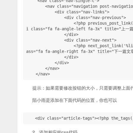
 <nav class="nav-single-c">

        <nav class="navigation post-navigation" role="navigation">

            <div class="nav-links">

                <div class="nav-previous">

                    <?php previous_post_link('%link','<span class="meta-nav-r" aria-hidden="true"><
i class="fa fa-angle-left fa-3x" title="上一篇
                </div>

                <div class="nav-next">

                    <?php next_post_link('%link','<span class="meta-nav-l" aria-hidden="true"><i cl
ass="fa fa-angle-right fa-3x" title="下一篇文章"
                </div>

            </div>

        </nav>

    </nav>
提示：如果需要修改按钮的大小，只需要调整上面代码中
陌小雨是添加在下面代码的位置，你也可以
<div class="article-tags"><?php the_tag
2、添加相应的css代码