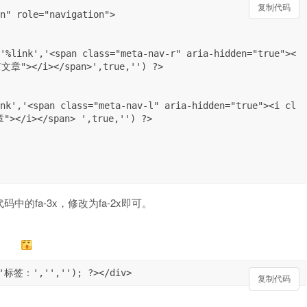
复制代码
文章"></i></span>',true,'') ?>

></i></span> ',true,'') ?>

的fa-3x，修改为fa-2x即可。
s('标签：','',''); ?></div>
复制代码