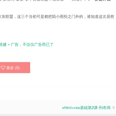
京东联盟，这三个当初可是都把陌小雨拒之门外的，谁知道这次居然
搭建
»
广告，不仅仅广告而已了
喜欢 (
0
)
xhtml+css基础第2课-列布局