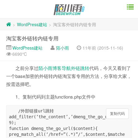
WordPress建站
淘宝客外链转内链专用
>
>
淘宝客外链转内链专用
WordPress建站
陌小雨
11年前 (2015-11-16)
6690℃
之前分享过
陌小雨博客导航外链跳转
代码，今天又看到了
一个base加密的外链转内链淘宝客专用的方法，分享给大家，
按需选择吧。
1、复制代码到主题functions.php文件中
/外部链接url跳转

复制代码
复制代码
add_filter(‘the_content’,’dmeng_the_go_url’,99
9);

function dmeng_the_go_url($content){

preg_match_all(‘/href=”(.*)”/’,$content,$matche