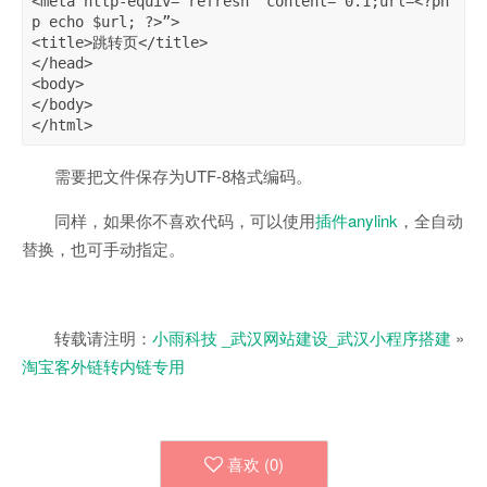
<meta http-equiv=”refresh” content=”0.1;url=<?ph
p echo $url; ?>”>

<title>跳转页</title>

</head>

<body>

</body>

</html>
需要把文件保存为UTF-8格式编码。
同样，如果你不喜欢代码，可以使用
插件anylink
，全自动
替换，也可手动指定。
转载请注明：
小雨科技 _武汉网站建设_武汉小程序搭建
»
淘宝客外链转内链专用
喜欢 (
0
)