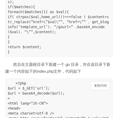
s);

if($matches){

foreach($matches[1] as $val){

if( strpos($val,home_url())===false ) $content=s
tr_replace(“href=\”$val\””, “href=\”” . get_blog
info(‘template_url’). “/gourl=” .base64_encode
($val). “\””,$content);

}

}

return $content;

}
然后在主题根目录下新建一个 go 目录，并在该目录下新
建一个内容如下的index.php文件，代码如下
<?php

复制代码
复制代码
$url = $_GET[‘url’];

$url = base64_decode($url);

>

<html lang=”zh-CN”>

<head>

<meta charset=utf-8 />
