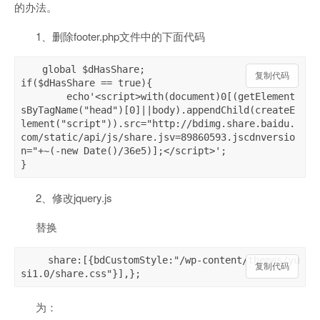
的办法。
1、删除footer.php文件中的下面代码
global $dHasShare; 

复制代码
if($dHasShare == true){ 

	echo'<script>with(document)0[(getElement
sByTagName("head")[0]||body).appendChild(createE
lement("script")).src="http://bdimg.share.baidu.
com/static/api/js/share.jsv=89860593.jscdnversio
n="+~(-new Date()/36e5)];</script>';

}
2、修改jquery.js
替换
 share:[{bdCustomStyle:"/wp-content/themes/yu
复制代码
si1.0/share.css"}],};
为：