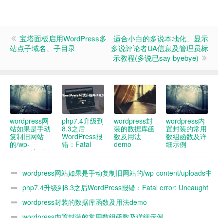
宝塔面板启用WordPress多
适合小白的多说本地化、显示
站点子域名、子目录
多说评论者UA信息及管理员标
示教程(多说已say byebye)
wordpress网
php7.4升级到
wordpress封
wordpress内
站如果是手动
8.3之后
装的数据库函
置封装的常用
复制旧网站
WordPress报
数及用法
数组函数及详
的/wp-
错：Fatal
demo
细示例
content/uploads
error:
中的图片到新
Uncaught
网站 新网站
ArgumentCountError:
wordpress网站如果是手动复制旧网站的/wp-content/uploads中
媒体库没办法
Too few
看到 怎么解
arguments to
的图片到新网站 新网站媒体库没办法看到 怎么解决
php7.4升级到8.3之后WordPress报错：Fatal error: Uncaught
决
function
WP_Widget::__construct()
ArgumentCountError: Too few arguments to function
wordpress封装的数据库函数及用法demo
解决办法
WP_Widget::__construct()解决办法
wordpress内置封装的常用数组函数及详细示例