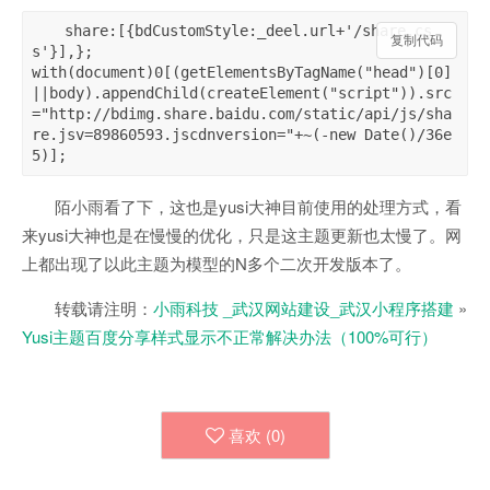
share:[{bdCustomStyle:_deel.url+'/share.cs
复制代码
s'}],};

with(document)0[(getElementsByTagName("head")[0]
||body).appendChild(createElement("script")).src
="http://bdimg.share.baidu.com/static/api/js/sha
re.jsv=89860593.jscdnversion="+~(-new Date()/36e
陌小雨看了下，这也是yusi大神目前使用的处理方式，看
来yusi大神也是在慢慢的优化，只是这主题更新也太慢了。网
上都出现了以此主题为模型的N多个二次开发版本了。
转载请注明：
小雨科技 _武汉网站建设_武汉小程序搭建
»
Yusi主题百度分享样式显示不正常解决办法（100%可行）
喜欢 (
0
)