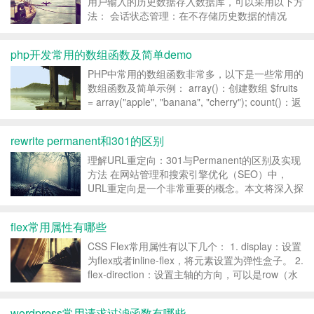
用户输入的历史数据存入数据库，可以采用以下方
法： 会话状态管理：在不存储历史数据的情况
下，可以使用会话状态来跟踪用户的连续对话。每
当用户发送消息到订阅号时，后台应该检查是否存
php开发常用的数组函数及简单demo
在先前的会话状态。如果存在，则根据先前的会话
状态进行响应；否...
PHP中常用的数组函数非常多，以下是一些常用的
数组函数及简单示例： array()：创建数组 $fruits
= array("apple", "banana", "cherry"); count()：返
回数组中元...
rewrite permanent和301的区别
理解URL重定向：301与Permanent的区别及实现
方法 在网站管理和搜索引擎优化（SEO）中，
URL重定向是一个非常重要的概念。本文将深入探
讨redirect和301这两种重定向方式的区别、适用
场景，以及如何在Nginx中实现301重定向。 什么
flex常用属性有哪些
是URL重定向？ URL重定...
CSS Flex常用属性有以下几个： 1. display：设置
为flex或者inline-flex，将元素设置为弹性盒子。 2.
flex-direction：设置主轴的方向，可以是row（水
平方向）、column（垂直方向）、row-
reverse（水平方向，反向）或colu...
wordpress常用请求过滤函数有哪些