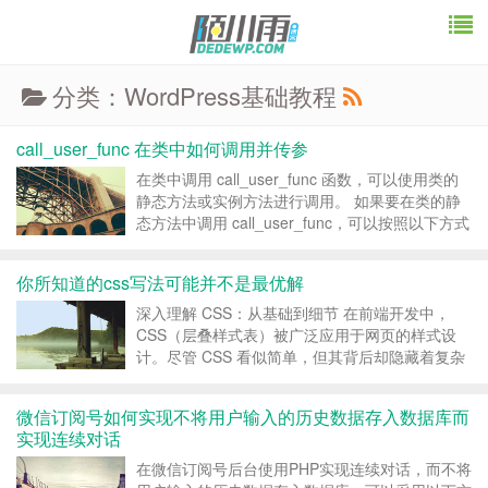
分类：WordPress基础教程
call_user_func 在类中如何调用并传参
在类中调用 call_user_func 函数，可以使用类的
静态方法或实例方法进行调用。 如果要在类的静
态方法中调用 call_user_func，可以按照以下方式
编写代码： class MyClass { public static function
myStaticM...
你所知道的css写法可能并不是最优解
深入理解 CSS：从基础到细节 在前端开发中，
CSS（层叠样式表）被广泛应用于网页的样式设
计。尽管 CSS 看似简单，但其背后却隐藏着复杂
的原理。如果仅仅停留在对表面属性的理解，一旦
遇到样式问题，开发者往往会感到无从下手。本篇
微信订阅号如何实现不将用户输入的历史数据存入数据库而
文章将深入探讨一些常见的 CSS 使用场景与细
实现连续对话
节，帮助...
在微信订阅号后台使用PHP实现连续对话，而不将