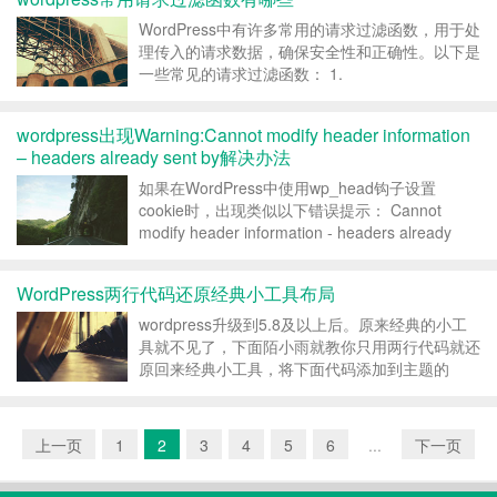
WordPress中有许多常用的请求过滤函数，用于处
理传入的请求数据，确保安全性和正确性。以下是
一些常见的请求过滤函数： 1.
`sanitize_text_field()`：用于过滤和清理文本字
段，删除潜在的HTML和PHP标签，并确保数据安
wordpress出现Warning:Cannot modify header information
全。 2. `sanitize_em...
– headers already sent by解决办法
如果在WordPress中使用wp_head钩子设置
cookie时，出现类似以下错误提示： Cannot
modify header information - headers already
sent by (output started at XXX) 并且你会发现设
置的...
WordPress两行代码还原经典小工具布局
wordpress升级到5.8及以上后。原来经典的小工
具就不见了，下面陌小雨就教你只用两行代码就还
原回来经典小工具，将下面代码添加到主题的
functions.php文件中就可以恢复老版本的小工具
布局了。 add_filter(
'gutenberg_use_widgets_b...
上一页
1
2
3
4
5
6
...
下一页