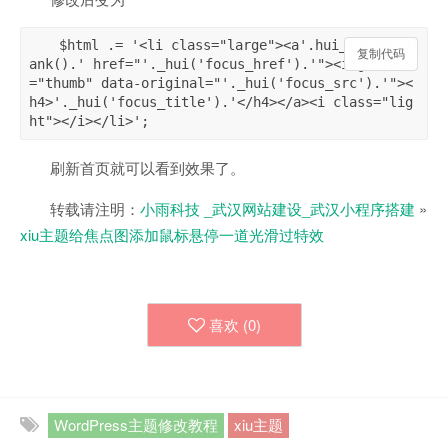
$html .= '<li class="large"><a'.hui_target_bl
复制代码
复制代码
ank().' href="'._hui('focus_href').'"><img class
="thumb" data-original="'._hui('focus_src').'"><
h4>'._hui('focus_title').'</h4></a><i class="lig
ht"></i></li>';
刷新首页就可以看到效果了。
转载请注明：
小雨科技 _武汉网站建设_武汉小程序搭建
»
xiu主题给焦点图添加鼠标悬停一道光滑过特效
喜欢 (
0
)
WordPress主题修改教程
xiu主题