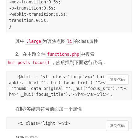
-moz-transition:0.5s; 

-o-transition:0.5s; 

-webkit-transition:0.5s; 

transition:0.5s; 

}
其中
为该焦点图
的class属性
.large
li
2、在主题文件
中搜索
functions.php
，然后找到下面这行代码：
hui_posts_focus()
$html .= '<li class="large"><a'.hui_target_bl
复制代码
复制代码
ank().' href="'._hui('focus_href').'"><img class
="thumb" data-original="'._hui('focus_src').'"><
h4>'._hui('focus_title').'</h4></a></li>';
在li标签结束符号前面加一个属性
<i class="light"></i>
复制代码
修改后变为