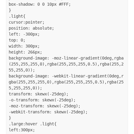
box-shadow: 0 0 10px #FFF; 

} 

.light{ 

cursor:pointer; 

position: absolute; 

left: -300px; 

top: 0; 

width: 300px; 

height: 266px; 

background-image: -moz-linear-gradient(0deg,rgba
(255,255,255,0),rgba(255,255,255,0.5),rgba(255,2
55,255,0)); 

background-image: -webkit-linear-gradient(0deg,r
gba(255,255,255,0),rgba(255,255,255,0.5),rgba(25
5,255,255,0)); 

transform: skewx(-25deg); 

-o-transform: skewx(-25deg); 

-moz-transform: skewx(-25deg); 

-webkit-transform: skewx(-25deg); 

} 

.large:hover .light{ 

left:300px; 
