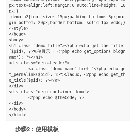
px;text-align:left;margin:0 auto;line-height: 18
px;}

.demo h2{font-size: 15px;padding-bottom: 6px;mar
gin-bottom: 20px;border-bottom: solid 1px #ddd;}

</style>

</head>

<body>

<h1 class="demo-title"><?php echo get_the_title
($pid); ?>实例展示 - <?php echo get_option('blogn
ame'); ?></h1>

<div class="demo-header">

	<a class="demo-name" href="<?php echo ge
t_permalink($pid); ?>">&laquo; <?php echo get_th
e_title($pid); ?></a>

</div>

<div class="demo-container demo">

	<?php echo $theCode; ?>

</div>

</body>

</html>
步骤2：使用模板