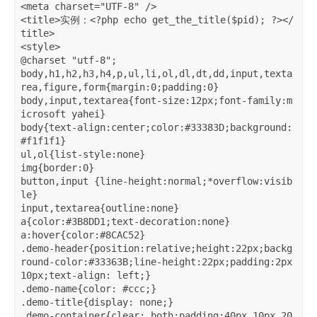
<meta charset="UTF-8" />

<title>实例：<?php echo get_the_title($pid); ?></
title>

<style>

@charset "utf-8";

body,h1,h2,h3,h4,p,ul,li,ol,dl,dt,dd,input,texta
rea,figure,form{margin:0;padding:0}

body,input,textarea{font-size:12px;font-family:m
icrosoft yahei}

body{text-align:center;color:#33383D;background:
#f1f1f1}

ul,ol{list-style:none}

img{border:0}

button,input {line-height:normal;*overflow:visib
le}

input,textarea{outline:none}

a{color:#3B8DD1;text-decoration:none}

a:hover{color:#8CAC52}

.demo-header{position:relative;height:22px;backg
round-color:#33363B;line-height:22px;padding:2px 
10px;text-align: left;}

.demo-name{color: #ccc;}

.demo-title{display: none;}

.demo-container{clear: both;padding:40px 10px 20