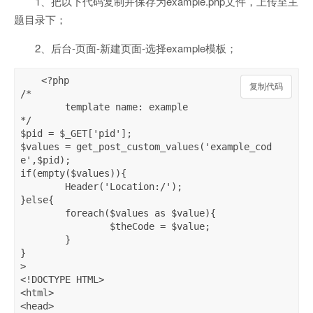
1、把以下代码复制并保存为example.php文件，上传至主
题目录下；
2、后台-页面-新建页面-选择example模板；
<?php 

复制代码
复制代码
/*

	template name: example

*/

$pid = $_GET['pid'];

$values = get_post_custom_values('example_cod
e',$pid);

if(empty($values)){

	Header('Location:/');

}else{

	foreach($values as $value){

		$theCode = $value;

	}

}

>

<!DOCTYPE HTML>

<html>

<head>
