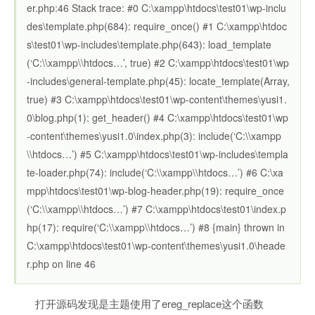
er.php:46 Stack trace: #0 C:\xampp\htdocs\test01\wp-inclu
des\template.php(684): require_once() #1 C:\xampp\htdoc
s\test01\wp-includes\template.php(643): load_template
(‘C:\\xampp\\htdocs…’, true) #2 C:\xampp\htdocs\test01\wp
-includes\general-template.php(45): locate_template(Array,
true) #3 C:\xampp\htdocs\test01\wp-content\themes\yusi1.
0\blog.php(1): get_header() #4 C:\xampp\htdocs\test01\wp
-content\themes\yusi1.0\index.php(3): include(‘C:\\xampp
\\htdocs…’) #5 C:\xampp\htdocs\test01\wp-includes\templa
te-loader.php(74): include(‘C:\\xampp\\htdocs…’) #6 C:\xa
mpp\htdocs\test01\wp-blog-header.php(19): require_once
(‘C:\\xampp\\htdocs…’) #7 C:\xampp\htdocs\test01\index.p
hp(17): require(‘C:\\xampp\\htdocs…’) #8 {main} thrown in
C:\xampp\htdocs\test01\wp-content\themes\yusi1.0\heade
r.php on line 46
打开源码发现是主题使用了ereg_replace这个函数