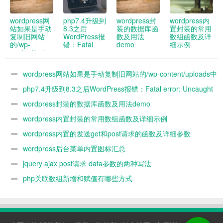
wordpress网
php7.4升级到
wordpress封
wordpress内
站如果是手动
8.3之后
装的数据库函
置封装的常用
复制旧网站
WordPress报
数及用法
数组函数及详
的/wp-
错：Fatal
demo
细示例
content/uploads
error:
中的图片到新
Uncaught
网站 新网站
ArgumentCountError:
wordpress网站如果是手动复制旧网站的/wp-content/uploads中
媒体库没办法
Too few
看到 怎么解
arguments to
的图片到新网站 新网站媒体库没办法看到 怎么解决
php7.4升级到8.3之后WordPress报错：Fatal error: Uncaught
决
function
WP_Widget::__construct()
ArgumentCountError: Too few arguments to function
wordpress封装的数据库函数及用法demo
解决办法
WP_Widget::__construct()解决办法
wordpress内置封装的常用数组函数及详细示例
wordpress内置的发送get和post请求的函数及详细参数
demo
wordpress后台菜单内置图标汇总
jquery ajax post请求 data参数的两种写法
php关联数组新增和赋值有哪些方式